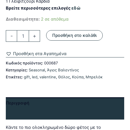
1 Γλειφιτζούρι Καρδιά
Βρείτε περισσότερες επιλογές
εδώ
Διαθεσιμότητα:
2 σε απόθεμα
Valentine's
-
+
Προσθήκη στο καλάθι
Bundle
ποσότητα
Προσθήκη στα Αγαπημένα
Κωδικός προϊόντος:
000687
Κατηγορίες:
Seasonal
,
Άγιος Βαλεντίνος
Ετικέτες:
gift
,
led
,
valentine
,
Θόλος
,
Κούπα
,
Μπρελόκ
Περιγραφή
Αξιολογήσεις (0)
Κάντε το πιο ολοκληρωμένο δώρο φέτος με το