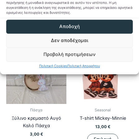
περιήγησης ή μοναδικά αναγνωριστικά σε αυτόν τον ιστότοπο. Η μη
Προσθήκη στη Λίστα
έχει
συγκατάθεση ή η ανάκληση της συγκατάθεσης, μπορεί να επηρεάσει αρνητικά
Επιθυμιών
ορισμένες λειτουργίες και δυνατότητες.
πολλαπλ
Προσθήκη στη Λίστα
παραλλαγ
Επιθυμιών
Αποδοχή
Οι
επιλογές
Δεν αποδέχομαι
μπορούν
να
Προβολή προτιμήσεων
επιλεγού
στη
Πολιτική Cookies
Πολιτική Απορρήτου
σελίδα
του
προϊόντο
Πάσχα
Seasonal
Ξύλινο κρεμαστό Αυγό
T-shirt Mickey-Minnie
Καλό Πάσχα
13,00
€
3,00
€
Αυτό