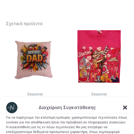
Σχετικά προϊόντα
Seasonal
Seasonal
Διακοσμητικό
T-shirt Barbie
Διαχείριση Συγκατάθεσης
Μαξιλάρι Best Dad
12,00
€
7,00
€
Για να παρέχουμε την καλύτερη εμπειρία, χρησιμοποιούμε τεχνολογίες όπως
Αυτό
Επιλογή
cookies για την αποθήκευση ή/και την πρόσβαση σε πληροφορίες συσκευών.
το
Η συγκατάθεση για τις εν λόγω τεχνολογίες θα μας επιτρέψει να
Προσθήκη στο
επεξεργαστούμε δεδομένα προσωπικού χαρακτήρα, όπως συμπεριφορά
προϊόν
καλάθι