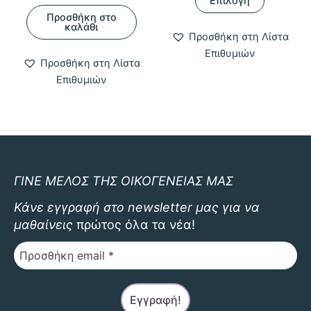
Επιλογή
το
Προσθήκη στο
προϊόν
καλάθι
Προσθήκη στη Λίστα
έχει
Επιθυμιών
πολλαπλ
Προσθήκη στη Λίστα
παραλλαγ
Επιθυμιών
Οι
επιλογές
μπορούν
να
επιλεγού
στη
ΓΙΝΕ ΜΕΛΟΣ ΤΗΣ ΟΙΚΟΓΕΝΕΙΑΣ ΜΑΣ
σελίδα
Κάνε εγγραφή στο newsletter μας για να
του
μαθαίνεις
πρώτος όλα τα νέα!
προϊόντο