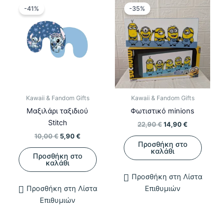
-41%
-35%
Kawaii & Fandom Gifts
Kawaii & Fandom Gifts
Μαξιλάρι ταξιδιού
Φωτιστικό minions
Stitch
Original
Η
22,90
€
14,90
€
price
τρέχουσα
Original
Η
10,00
€
5,90
€
was:
τιμή
Προσθήκη στο
price
τρέχουσα
22,90 €.
είναι:
καλάθι
was:
τιμή
Προσθήκη στο
14,90 €.
10,00 €.
είναι:
καλάθι
5,90 €.
Προσθήκη στη Λίστα
Προσθήκη στη Λίστα
Επιθυμιών
Επιθυμιών