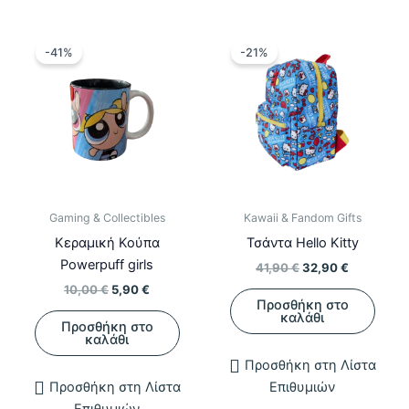
-41%
-21%
Gaming & Collectibles
Kawaii & Fandom Gifts
Κεραμική Κούπα
Τσάντα Hello Kitty
Powerpuff girls
Original
Η
41,90
€
32,90
€
price
τρέχουσα
Original
Η
10,00
€
5,90
€
was:
τιμή
Προσθήκη στο
price
τρέχουσα
41,90 €.
είναι:
καλάθι
was:
τιμή
Προσθήκη στο
32,90 €.
10,00 €.
είναι:
καλάθι
5,90 €.
Προσθήκη στη Λίστα
Προσθήκη στη Λίστα
Επιθυμιών
Επιθυμιών