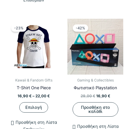
-23%
-42%
Kawaii & Fandom Gifts
Gaming & Collectibles
T-Shirt One Piece
Φωτιστικό Playstation
Price
Original
Η
16,90
€
–
22,00
€
29,00
€
16,90
€
range:
price
τρέχουσα
Αυτό
16,90 €
was:
τιμή
Επιλογή
Προσθήκη στο
το
through
29,00 €.
είναι:
καλάθι
22,00 €
16,90 €.
προϊόν
Προσθήκη στη Λίστα
έχει
Προσθήκη στη Λίστα