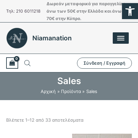
Ανοίξτε
Μετάβαση
Δωρεάν μεταφορικά για παραγγελίες
στο
Τηλ: 210 6011218
άνω των 50€ στην Ελλάδα και άνω των
περιεχόμενο
70€ στην Κύπρο.
Niamanation
Σύνδεση / Εγγραφή
Sales
Αρχική
Προϊόντα
Sales
Βλέπετε 1–12 από 33 αποτελέσματα