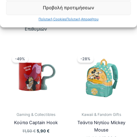
Προσθήκη στο
Επιλογή
το
28,00 €.
είναι:
through
καλάθι
Προβολή προτιμήσεων
18,90 €.
11,00 €
προϊόν
Προσθήκη στη Λίστα
έχει
Πολιτική Cookies
Πολιτική Απορρήτου
Προσθήκη στη Λίστα
Επιθυμιών
πολλαπλ
Επιθυμιών
παραλλαγ
Οι
επιλογές
μπορούν
-49%
-28%
να
επιλεγού
στη
σελίδα
του
προϊόντο
Gaming & Collectibles
Kawaii & Fandom Gifts
Κούπα Captain Hook
Τσάντα Νηπίου Mickey
Mouse
Original
Η
11,50
€
5,90
€
price
τρέχουσα