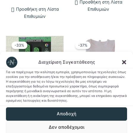
Προσθήκη στη Λίστα
Προσθήκη στη Λίστα
Επιθυμιών
Επιθυμιών
-33%
-37%
Διαχείριση Συγκατάθεσης
Για να παρέχουμε την καλύτερη εμπειρία, χρησιμοποιούμε τεχνολογίες όπως
cookies για την αποθήκευση ή/και την πρόσβαση σε πληροφορίες συσκευών.
Η συγκατάθεση για τις εν λόγω τεχνολογίες θα μας επιτρέψει να
επεξεργαστούμε δεδομένα προσωπικού χαρακτήρα, όπως συμπεριφορά
περιήγησης ή μοναδικά αναγνωριστικά σε αυτόν τον ιστότοπο. Η μη
συγκατάθεση ή η ανάκληση της συγκατάθεσης, μπορεί να επηρεάσει αρνητικά
Gaming & Collectibles
Καλοκαίρι
ορισμένες λειτουργίες και δυνατότητες.
Φωτιστικές μπάρες
Γυναικείο T-shirt
Αποδοχή
Minecraft
Never Stop Dreaming
Original
Η
Price
28,00
€
18,90
€
6,90
€
–
11,00
€
Δεν αποδέχομαι
price
τρέχουσα
range:
Αυτό
was:
τιμή
6,90 €