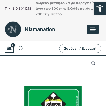
Ανοίξτε
Μετάβαση
Δωρεάν μεταφορικά για παραγγελίες
στο
Τηλ: 210 6011218
άνω των 50€ στην Ελλάδα και άνω των
περιεχόμενο
70€ στην Κύπρο.
Niamanation
Σύνδεση / Εγγραφή