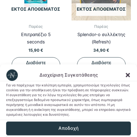
ΕΚΤΌΣ ΑΠΟΘΈΜΑΤΟΣ
ΕΚΤΌΣ ΑΠΟΘΈΜΑΤΟΣ
Παρέας
Παρέας
Επιτραπέζιο 5
Splendor-ο συλλέκτης
seconds
(Refresh)
15,90
€
34,90
€
Διαβάστε
Διαβάστε
περισσότερα
περισσότερα
Διαχείριση Συγκατάθεσης
Προσθήκη στη Λίστα
Προσθήκη στη Λίστα
Για να παρέχουμε την καλύτερη εμπειρία, χρησιμοποιούμε τεχνολογίες όπως
Επιθυμιών
Επιθυμιών
cookies για την αποθήκευση ή/και την πρόσβαση σε πληροφορίες συσκευών.
Η συγκατάθεση για τις εν λόγω τεχνολογίες θα μας επιτρέψει να
επεξεργαστούμε δεδομένα προσωπικού χαρακτήρα, όπως συμπεριφορά
περιήγησης ή μοναδικά αναγνωριστικά σε αυτόν τον ιστότοπο. Η μη
συγκατάθεση ή η ανάκληση της συγκατάθεσης, μπορεί να επηρεάσει αρνητικά
ορισμένες λειτουργίες και δυνατότητες.
Αποδοχή