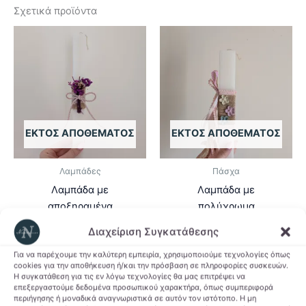
Σχετικά προϊόντα
ΕΚΤΌΣ ΑΠΟΘΈΜΑΤΟΣ
ΕΚΤΌΣ ΑΠΟΘΈΜΑΤΟΣ
Λαμπάδες
Πάσχα
Λαμπάδα με
Λαμπάδα με
αποξηραμένα
πολύχρωμα
λουλούδια
λουλούδια
Διαχείριση Συγκατάθεσης
9,00
€
9,90
€
Για να παρέχουμε την καλύτερη εμπειρία, χρησιμοποιούμε τεχνολογίες όπως
cookies για την αποθήκευση ή/και την πρόσβαση σε πληροφορίες συσκευών.
Διαβάστε
Διαβάστε
Η συγκατάθεση για τις εν λόγω τεχνολογίες θα μας επιτρέψει να
περισσότερα
περισσότερα
επεξεργαστούμε δεδομένα προσωπικού χαρακτήρα, όπως συμπεριφορά
περιήγησης ή μοναδικά αναγνωριστικά σε αυτόν τον ιστότοπο. Η μη