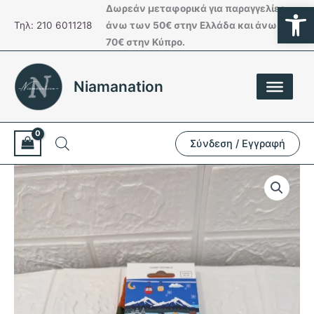
Ανοίξτε
Μετάβαση
Δωρεάν μεταφορικά για παραγγελίες
στο
Τηλ: 210 6011218
άνω των 50€ στην Ελλάδα και άνω των
περιεχόμενο
70€ στην Κύπρο.
Niamanation
Σύνδεση / Εγγραφή