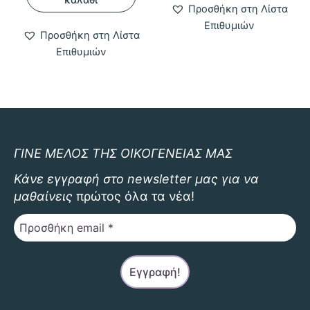
Προσθήκη στη Λίστα
έχει
Επιθυμιών
πολλαπλ
Προσθήκη στη Λίστα
παραλλαγ
Επιθυμιών
Οι
επιλογές
μπορούν
να
επιλεγού
στη
ΓΙΝΕ ΜΕΛΟΣ ΤΗΣ ΟΙΚΟΓΕΝΕΙΑΣ ΜΑΣ
σελίδα
Κάνε εγγραφή στο newsletter μας για να
του
μαθαίνεις
πρώτος όλα τα νέα!
προϊόντο