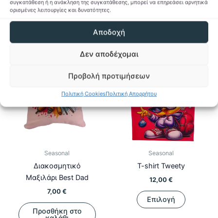
συγκατάθεση ή η ανάκληση της συγκατάθεσης, μπορεί να επηρεάσει αρνητικά
Προσθήκη στη Λίστα
Προσθήκη στη Λίστα
ορισμένες λειτουργίες και δυνατότητες.
Επιθυμιών
Επιθυμιών
Αποδοχή
Δεν αποδέχομαι
Προβολή προτιμήσεων
Πολιτική Cookies
Πολιτική Απορρήτου
Seasonal
Seasonal
Διακοσμητικό
T-shirt Tweety
Μαξιλάρι Best Dad
12,00
€
7,00
€
Αυτό
Επιλογή
το
Προσθήκη στο
προϊόν
καλάθι