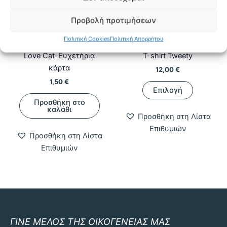
του
προϊόντος
Προβολή προτιμήσεων
Πολιτική Cookies
Πολιτική Απορρήτου
Handmade
Seasonal
Love Cat-Ευχετήρια
T-shirt Tweety
κάρτα
12,00
€
1,50
€
Αυτό
Επιλογή
το
Προσθήκη στο
προϊόν
καλάθι
Προσθήκη στη Λίστα
έχει
Επιθυμιών
πολλαπλ
Προσθήκη στη Λίστα
παραλλαγ
Επιθυμιών
Οι
επιλογές
μπορούν
να
επιλεγού
στη
ΓΙΝΕ ΜΕΛΟΣ ΤΗΣ ΟΙΚΟΓΕΝΕΙΑΣ ΜΑΣ