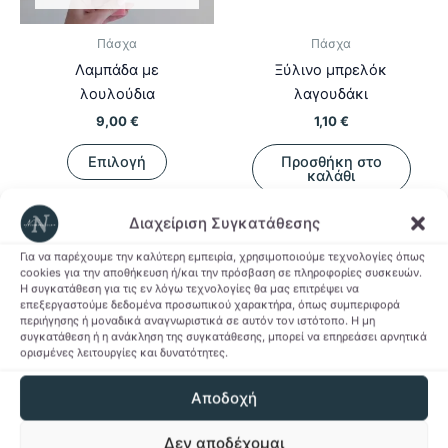
Πάσχα
Πάσχα
Λαμπάδα με
Ξύλινο μπρελόκ
λουλούδια
λαγουδάκι
9,00
€
1,10
€
Αυτό
Επιλογή
Προσθήκη στο
το
καλάθι
προϊόν
Προσθήκη στη Λίστα
έχει
Διαχείριση Συγκατάθεσης
Προσθήκη στη Λίστα
Επιθυμιών
πολλαπλές
Επιθυμιών
Για να παρέχουμε την καλύτερη εμπειρία, χρησιμοποιούμε τεχνολογίες όπως
παραλλαγές.
cookies για την αποθήκευση ή/και την πρόσβαση σε πληροφορίες συσκευών.
Η συγκατάθεση για τις εν λόγω τεχνολογίες θα μας επιτρέψει να
Οι
επεξεργαστούμε δεδομένα προσωπικού χαρακτήρα, όπως συμπεριφορά
επιλογές
περιήγησης ή μοναδικά αναγνωριστικά σε αυτόν τον ιστότοπο. Η μη
συγκατάθεση ή η ανάκληση της συγκατάθεσης, μπορεί να επηρεάσει αρνητικά
μπορούν
ορισμένες λειτουργίες και δυνατότητες.
να
επιλεγούν
Αποδοχή
στη
σελίδα
Δεν αποδέχομαι