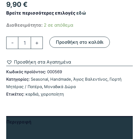
9,90
€
Βρείτε περισσότερες επιλογές
εδώ
Διαθεσιμότητα:
2 σε απόθεμα
Χειροποίητη
-
+
Προσθήκη στο καλάθι
Καρδιά
με
Τριαντάφυλλα
Προσθήκη στα Αγαπημένα
ποσότητα
Κωδικός προϊόντος:
000569
Κατηγορίες:
Seasonal
,
Handmade
,
Άγιος Βαλεντίνος
,
Γιορτή
Μητέρας / Πατέρα
,
Μοναδικά Δώρα
Ετικέτες:
καρδιά
,
χειροποίητη
Περιγραφή
Αξιολογήσεις (0)