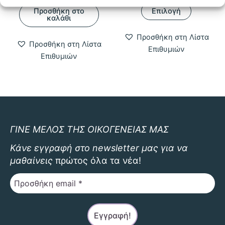
Αυτό
was:
τιμή
6,90 €
Προσθήκη στο
Επιλογή
το
2,50 €.
είναι:
through
καλάθι
0,90 €.
11,00 €
προϊόν
Προσθήκη στη Λίστα
έχει
Προσθήκη στη Λίστα
Επιθυμιών
πολλαπλ
Επιθυμιών
παραλλαγ
Οι
επιλογές
μπορούν
να
επιλεγού
ΓΙΝΕ ΜΕΛΟΣ ΤΗΣ ΟΙΚΟΓΕΝΕΙΑΣ ΜΑΣ
στη
Κάνε εγγραφή στο newsletter μας για να
σελίδα
μαθαίνεις
πρώτος όλα τα νέα!
του
προϊόντο