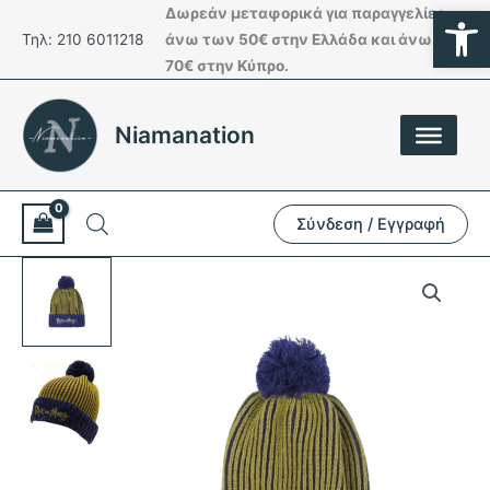
Ανοίξτε
Μετάβαση
Δωρεάν μεταφορικά για παραγγελίες
στο
Τηλ: 210 6011218
άνω των 50€ στην Ελλάδα και άνω των
περιεχόμενο
70€ στην Κύπρο.
Niamanation
Σύνδεση / Εγγραφή