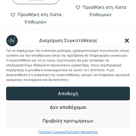
Προσθήκη στη Λίστα
Προσθήκη στη Λίστα
Επιθυμιών
Επιθυμιών
Διαχείριση Συγκατάθεσης
Για να παρέχουμε την καλύτερη εμπειρία, χρησιμοποιούμε τεχνολογίες όπως
-64%
-64%
-37%
-37%
cookies για την αποθήκευση ή/και την πρόσβαση σε πληροφορίες συσκευών.
Η συγκατάθεση για τις εν λόγω τεχνολογίες θα μας επιτρέψει να
επεξεργαστούμε δεδομένα προσωπικού χαρακτήρα, όπως συμπεριφορά
περιήγησης ή μοναδικά αναγνωριστικά σε αυτόν τον ιστότοπο. Η μη
συγκατάθεση ή η ανάκληση της συγκατάθεσης, μπορεί να επηρεάσει αρνητικά
ορισμένες λειτουργίες και δυνατότητες.
Αποδοχή
Δεν αποδέχομαι
Kawaii & Fandom Gifts
Καλοκαίρι
Ξύλινο Μπρελόκ Bluey
Γυναικείο T-shirt
Προβολή προτιμήσεων
Family
Never Stop Dreaming
Original
Η
Price
2,50
€
0,90
€
6,90
€
–
11,00
€
Πολιτική Cookies
Πολιτική Απορρήτου
price
τρέχουσα
range: