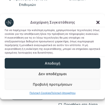
Επιθυμιών
Διαχείριση Συγκατάθεσης
Για να παρέχουμε την καλύτερη εμπειρία, χρησιμοποιούμε τεχνολογίες όπως
cookies για την αποθήκευση ή/και την πρόσβαση σε πληροφορίες συσκευών.
Η συγκατάθεση για τις εν λόγω τεχνολογίες θα μας επιτρέψει να
επεξεργαστούμε δεδομένα προσωπικού χαρακτήρα, όπως συμπεριφορά
περιήγησης ή μοναδικά αναγνωριστικά σε αυτόν τον ιστότοπο. Η μη
συγκατάθεση ή η ανάκληση της συγκατάθεσης, μπορεί να επηρεάσει αρνητικά
ορισμένες λειτουργίες και δυνατότητες.
Αποδοχή
Πάσχα
Seasonal
Δεν αποδέχομαι
Λαμπάδα gaming
T-shirt Barbie
9,00
€
12,00
€
Προβολή προτιμήσεων
Αυτό
Προσθήκη στο
Επιλογή
Πολιτική Cookies
Πολιτική Απορρήτου
το
καλάθι
προϊόν
Προσθήκη στη Λίστα