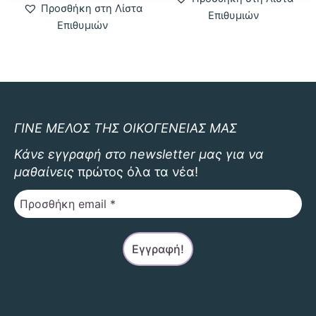
έχει
Προσθήκη στη Λίστα
Επιθυμιών
πολλαπλ
Επιθυμιών
παραλλαγ
Οι
επιλογές
μπορούν
να
επιλεγού
ΓΙΝΕ ΜΕΛΟΣ ΤΗΣ ΟΙΚΟΓΕΝΕΙΑΣ ΜΑΣ
στη
Κάνε εγγραφή στο newsletter μας για να
σελίδα
μαθαίνεις
πρώτος όλα τα νέα!
του
προϊόντο