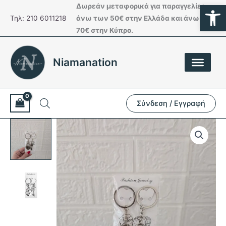
Ανοίξτε
Μετάβαση
Δωρεάν μεταφορικά για παραγγελίες
στο
Τηλ: 210 6011218
άνω των 50€ στην Ελλάδα και άνω των
περιεχόμενο
70€ στην Κύπρο.
Niamanation
Σύνδεση / Εγγραφή