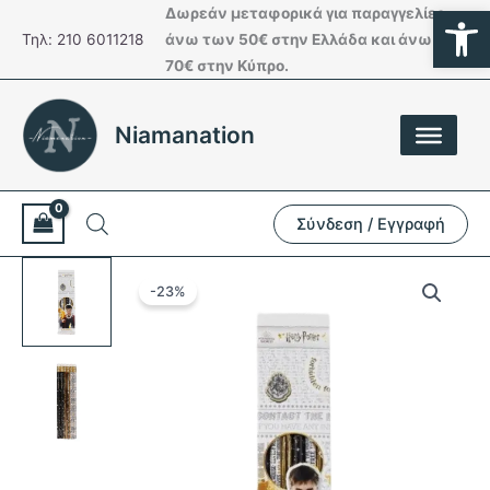
Ανοίξτε
Μετάβαση
Δωρεάν μεταφορικά για παραγγελίες
στο
Τηλ: 210 6011218
άνω των 50€ στην Ελλάδα και άνω των
περιεχόμενο
70€ στην Κύπρο.
Niamanation
Σύνδεση / Εγγραφή
-23%