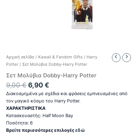
Αρχική σελίδα
/
Kawaii & Fandom Gifts
/
Harry
Potter
/ Σετ Μολύβια Dobby-Harry Potter
Σετ Μολύβια Dobby-Harry Potter
Original
Η
9,00
€
6,90
€
price
τρέχουσα
Διακοσμημένα με σχέδια και φράσεις εμπνευσμένες από
was:
τιμή
τον μαγικό κόσμο του Harry Potter.
9,00 €.
είναι:
ΧΑΡΑΚΤΗΡΙΣΤΙΚΑ
6,90 €.
Κατασκευαστής: Half Moon Bay
Ποσότητα: 6
Βρείτε περισσότερες επιλογές
εδώ