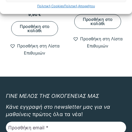
Potter
Πολιτική Cookies
Πολιτική Απορρήτου
Original
Η
12,50
€
5,90
€
price
τρέχουσα
9,90
€
was:
τιμή
Προσθήκη στο
12,50 €.
είναι:
καλάθι
Προσθήκη στο
5,90 €.
καλάθι
Προσθήκη στη Λίστα
Προσθήκη στη Λίστα
Επιθυμιών
Επιθυμιών
ΓΙΝΕ ΜΕΛΟΣ ΤΗΣ ΟΙΚΟΓΕΝΕΙΑΣ ΜΑΣ
Κάνε εγγραφή στο newsletter μας για να
μαθαίνεις
πρώτος όλα τα νέα!