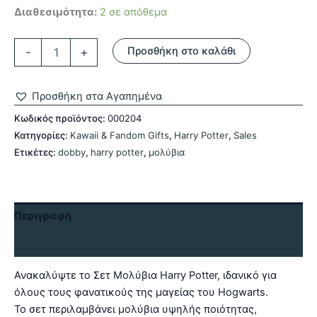
Διαθεσιμότητα:
2 σε απόθεμα
Σετ
-
+
Προσθήκη στο καλάθι
Μολύβια
Dobby-
Harry
Προσθήκη στα Αγαπημένα
Potter
ποσότητα
Κωδικός προϊόντος:
000204
Κατηγορίες:
Kawaii & Fandom Gifts
,
Harry Potter
,
Sales
Ετικέτες:
dobby
,
harry potter
,
μολύβια
Περιγραφή
Αξιολογήσεις (0)
Ανακαλύψτε το Σετ Μολύβια Harry Potter, ιδανικό για
όλους τους φανατικούς της μαγείας του Hogwarts.
Το σετ περιλαμβάνει μολύβια υψηλής ποιότητας,