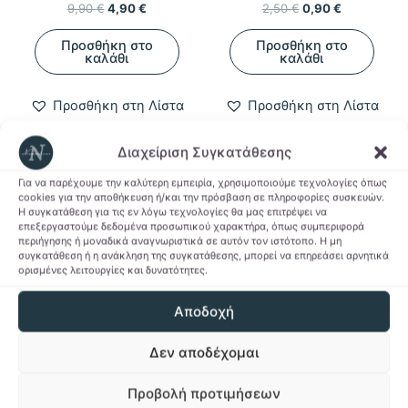
Original
Η
Original
Η
9,90
€
4,90
€
2,50
€
0,90
€
price
τρέχουσα
price
τρέχουσα
was:
τιμή
was:
τιμή
Προσθήκη στο
Προσθήκη στο
9,90 €.
είναι:
2,50 €.
είναι:
καλάθι
καλάθι
4,90 €.
0,90 €.
Προσθήκη στη Λίστα
Προσθήκη στη Λίστα
Επιθυμιών
Επιθυμιών
Διαχείριση Συγκατάθεσης
Για να παρέχουμε την καλύτερη εμπειρία, χρησιμοποιούμε τεχνολογίες όπως
cookies για την αποθήκευση ή/και την πρόσβαση σε πληροφορίες συσκευών.
Η συγκατάθεση για τις εν λόγω τεχνολογίες θα μας επιτρέψει να
-53%
-53%
επεξεργαστούμε δεδομένα προσωπικού χαρακτήρα, όπως συμπεριφορά
περιήγησης ή μοναδικά αναγνωριστικά σε αυτόν τον ιστότοπο. Η μη
συγκατάθεση ή η ανάκληση της συγκατάθεσης, μπορεί να επηρεάσει αρνητικά
ορισμένες λειτουργίες και δυνατότητες.
Αποδοχή
Δεν αποδέχομαι
Seasonal
Handmade
Προβολή προτιμήσεων
Παιδικό καπέλο Harry
Κούπα Dad