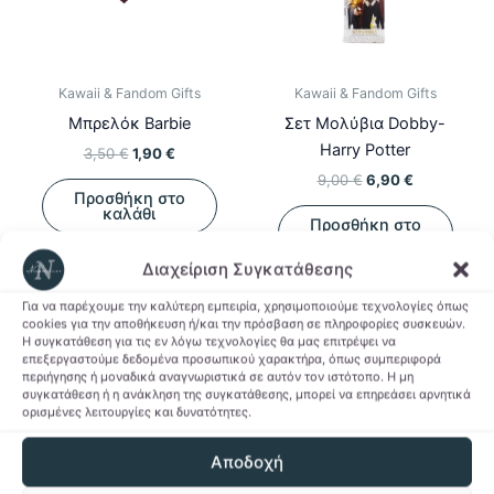
Kawaii & Fandom Gifts
Kawaii & Fandom Gifts
Μπρελόκ Barbie
Σετ Μολύβια Dobby-
Harry Potter
Original
Η
3,50
€
1,90
€
price
τρέχουσα
Original
Η
9,00
€
6,90
€
was:
τιμή
Προσθήκη στο
price
τρέχουσα
3,50 €.
είναι:
καλάθι
was:
τιμή
Προσθήκη στο
1,90 €.
9,00 €.
είναι:
καλάθι
6,90 €.
Διαχείριση Συγκατάθεσης
Προσθήκη στη Λίστα
Επιθυμιών
Προσθήκη στη Λίστα
Για να παρέχουμε την καλύτερη εμπειρία, χρησιμοποιούμε τεχνολογίες όπως
Επιθυμιών
cookies για την αποθήκευση ή/και την πρόσβαση σε πληροφορίες συσκευών.
Η συγκατάθεση για τις εν λόγω τεχνολογίες θα μας επιτρέψει να
επεξεργαστούμε δεδομένα προσωπικού χαρακτήρα, όπως συμπεριφορά
περιήγησης ή μοναδικά αναγνωριστικά σε αυτόν τον ιστότοπο. Η μη
συγκατάθεση ή η ανάκληση της συγκατάθεσης, μπορεί να επηρεάσει αρνητικά
ορισμένες λειτουργίες και δυνατότητες.
-41%
-41%
-62%
-62%
Αποδοχή