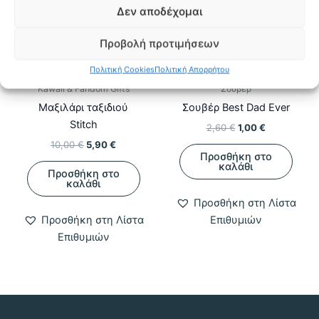
Δεν αποδέχομαι
Προβολή προτιμήσεων
Πολιτική Cookies
Πολιτική Απορρήτου
Kawaii & Fandom Gifts
Σουβέρ
Μαξιλάρι ταξιδιού
Σουβέρ Best Dad Ever
Stitch
Original
Η
2,60
€
1,00
€
price
τρέχουσα
Original
Η
10,00
€
5,90
€
was:
τιμή
Προσθήκη στο
price
τρέχουσα
2,60 €.
είναι:
καλάθι
was:
τιμή
Προσθήκη στο
1,00 €.
10,00 €.
είναι:
καλάθι
5,90 €.
Προσθήκη στη Λίστα
Προσθήκη στη Λίστα
Επιθυμιών
Επιθυμιών