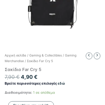
Αρχική σελίδα
/
Gaming & Collectibles
/
Gaming
Merchandise
/ Σακίδιο Far Cry 5
Σακίδιο Far Cry 5
Original
Η
7,90
€
4,90
€
price
τρέχουσα
Βρείτε περισσότερες επιλογές
εδώ
was:
τιμή
Διαθεσιμότητα:
1 σε απόθεμα
7,90 €.
είναι:
4,90 €.
Σακίδιο