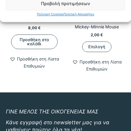
Προβολή προτιμήσεων
Kawaii & Fandom Gifts
Kawaii & Fandom Gifts
Πολιτική Cookies
Πολιτική Απορρήτου
Νεσεσέρ Disney Stitch
Παιδικό Σουπλά
Mickey-Minnie Mouse
8,00
€
2,00
€
Προσθήκη στο
Αυτό
καλάθι
Επιλογή
το
προϊόν
Προσθήκη στη Λίστα
Προσθήκη στη Λίστα
έχει
Επιθυμιών
Επιθυμιών
πολλαπλ
παραλλαγ
Οι
επιλογές
μπορούν
να
ΓΙΝΕ ΜΕΛΟΣ ΤΗΣ ΟΙΚΟΓΕΝΕΙΑΣ ΜΑΣ
επιλεγού
στη
Κάνε εγγραφή στο newsletter μας για να
σελίδα
μαθαίνεις
πρώτος όλα τα νέα!