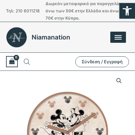
Ανοίξτε
Μετάβαση
Δωρεάν μεταφορικά για παραγγελίες
στο
Τηλ: 210 6011218
άνω των 50€ στην Ελλάδα και άνω των
περιεχόμενο
70€ στην Κύπρο.
Niamanation
Σύνδεση / Εγγραφή