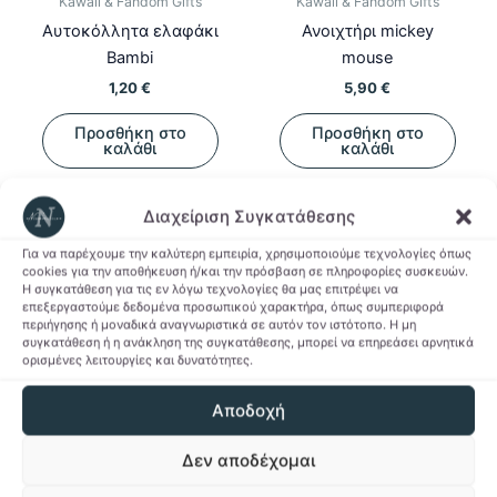
Kawaii & Fandom Gifts
Kawaii & Fandom Gifts
Αυτοκόλλητα ελαφάκι
Ανοιχτήρι mickey
Bambi
mouse
1,20
€
5,90
€
Προσθήκη στο
Προσθήκη στο
καλάθι
καλάθι
Προσθήκη στη Λίστα
Προσθήκη στη Λίστα
Διαχείριση Συγκατάθεσης
Επιθυμιών
Επιθυμιών
Για να παρέχουμε την καλύτερη εμπειρία, χρησιμοποιούμε τεχνολογίες όπως
cookies για την αποθήκευση ή/και την πρόσβαση σε πληροφορίες συσκευών.
Η συγκατάθεση για τις εν λόγω τεχνολογίες θα μας επιτρέψει να
επεξεργαστούμε δεδομένα προσωπικού χαρακτήρα, όπως συμπεριφορά
περιήγησης ή μοναδικά αναγνωριστικά σε αυτόν τον ιστότοπο. Η μη
συγκατάθεση ή η ανάκληση της συγκατάθεσης, μπορεί να επηρεάσει αρνητικά
ορισμένες λειτουργίες και δυνατότητες.
Αποδοχή
Δεν αποδέχομαι