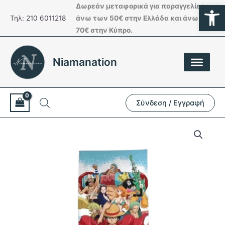
Ανοίξτε
Μετάβαση
Δωρεάν μεταφορικά για παραγγελίες
στο
Τηλ: 210 6011218
άνω των 50€ στην Ελλάδα και άνω των
περιεχόμενο
70€ στην Κύπρο.
Niamanation
Σύνδεση / Εγγραφή