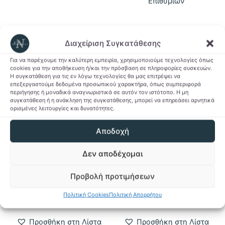
Επιθυμιών
παραλλαγές.
Οι
επιλογές
Διαχείριση Συγκατάθεσης
μπορούν
-62%
-62%
να
Για να παρέχουμε την καλύτερη εμπειρία, χρησιμοποιούμε τεχνολογίες όπως
cookies για την αποθήκευση ή/και την πρόσβαση σε πληροφορίες συσκευών.
επιλεγούν
Η συγκατάθεση για τις εν λόγω τεχνολογίες θα μας επιτρέψει να
στη
επεξεργαστούμε δεδομένα προσωπικού χαρακτήρα, όπως συμπεριφορά
περιήγησης ή μοναδικά αναγνωριστικά σε αυτόν τον ιστότοπο. Η μη
σελίδα
συγκατάθεση ή η ανάκληση της συγκατάθεσης, μπορεί να επηρεάσει αρνητικά
του
ορισμένες λειτουργίες και δυνατότητες.
προϊόντος
Αποδοχή
Σουβέρ
Κούπες
Δεν αποδέχομαι
Σουβέρ Best Dad Ever
Κούπα Love-Mom
Original
Η
2,60
€
1,00
€
12,50
€
Προβολή προτιμήσεων
price
τρέχουσα
was:
τιμή
Προσθήκη στο
Προσθήκη στο
2,60 €.
είναι:
Πολιτική Cookies
Πολιτική Απορρήτου
καλάθι
καλάθι
1,00 €.
Προσθήκη στη Λίστα
Προσθήκη στη Λίστα