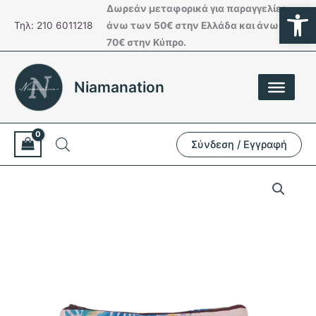
Ανοίξτε
Μετάβαση
Δωρεάν μεταφορικά για παραγγελίες
στο
Τηλ: 210 6011218
άνω των 50€ στην Ελλάδα και άνω των
περιεχόμενο
70€ στην Κύπρο.
Niamanation
Σύνδεση / Εγγραφή