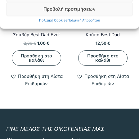
προϊόντος
Προβολή προτιμήσεων
Πολιτική Cookies
Πολιτική Απορρήτου
Σουβέρ
Κούπες
Σουβέρ Best Dad Ever
Κούπα Best Dad
Original
Η
2,60
€
1,00
€
12,50
€
price
τρέχουσα
was:
τιμή
Προσθήκη στο
Προσθήκη στο
2,60 €.
είναι:
καλάθι
καλάθι
1,00 €.
Προσθήκη στη Λίστα
Προσθήκη στη Λίστα
Επιθυμιών
Επιθυμιών
ΓΙΝΕ ΜΕΛΟΣ ΤΗΣ ΟΙΚΟΓΕΝΕΙΑΣ ΜΑΣ