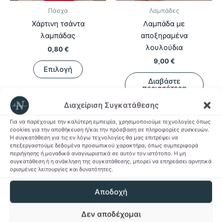
Πάσχα
Λαμπάδες
Χάρτινη τσάντα
Λαμπάδα με
λαμπάδας
αποξηραμένα
λουλούδια
0,80
€
9,00
€
Αυτό
Επιλογή
το
Διαβάστε
προϊόν
περισσότερα
Προσθήκη στη Λίστα
έχει
Διαχείριση Συγκατάθεσης
Επιθυμιών
πολλαπλές
Προσθήκη στη Λίστα
παραλλαγές.
Για να παρέχουμε την καλύτερη εμπειρία, χρησιμοποιούμε τεχνολογίες όπως
Επιθυμιών
cookies για την αποθήκευση ή/και την πρόσβαση σε πληροφορίες συσκευών.
Οι
Η συγκατάθεση για τις εν λόγω τεχνολογίες θα μας επιτρέψει να
επιλογές
επεξεργαστούμε δεδομένα προσωπικού χαρακτήρα, όπως συμπεριφορά
περιήγησης ή μοναδικά αναγνωριστικά σε αυτόν τον ιστότοπο. Η μη
μπορούν
συγκατάθεση ή η ανάκληση της συγκατάθεσης, μπορεί να επηρεάσει αρνητικά
να
ορισμένες λειτουργίες και δυνατότητες.
-62%
-62%
επιλεγούν
Αποδοχή
στη
σελίδα
Δεν αποδέχομαι
του