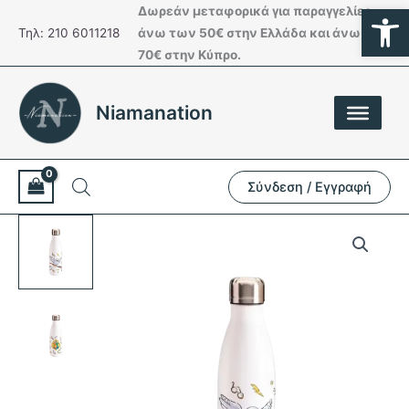
Ανοίξτε
Μετάβαση
Δωρεάν μεταφορικά για παραγγελίες
στο
Τηλ: 210 6011218
άνω των 50€ στην Ελλάδα και άνω των
περιεχόμενο
70€ στην Κύπρο.
Niamanation
Σύνδεση / Εγγραφή