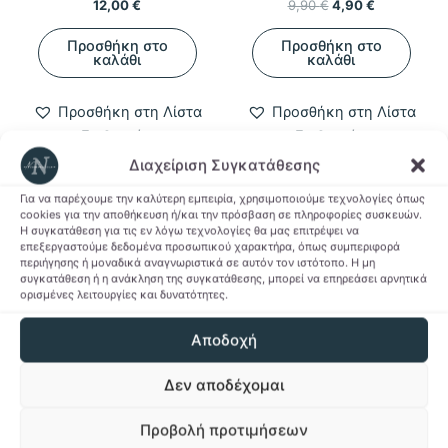
Original
Η
12,00
€
9,90
€
4,90
€
price
τρέχουσα
was:
τιμή
Προσθήκη στο
Προσθήκη στο
9,90 €.
είναι:
καλάθι
καλάθι
4,90 €.
Προσθήκη στη Λίστα
Προσθήκη στη Λίστα
Επιθυμιών
Επιθυμιών
Διαχείριση Συγκατάθεσης
Για να παρέχουμε την καλύτερη εμπειρία, χρησιμοποιούμε τεχνολογίες όπως
cookies για την αποθήκευση ή/και την πρόσβαση σε πληροφορίες συσκευών.
Η συγκατάθεση για τις εν λόγω τεχνολογίες θα μας επιτρέψει να
επεξεργαστούμε δεδομένα προσωπικού χαρακτήρα, όπως συμπεριφορά
περιήγησης ή μοναδικά αναγνωριστικά σε αυτόν τον ιστότοπο. Η μη
συγκατάθεση ή η ανάκληση της συγκατάθεσης, μπορεί να επηρεάσει αρνητικά
ορισμένες λειτουργίες και δυνατότητες.
Αποδοχή
ΕΚΤΌΣ ΑΠΟΘΈΜΑΤΟΣ
Δεν αποδέχομαι
Kawaii & Fandom Gifts
Board Games
Προβολή προτιμήσεων
Βιβλίο Το Κουίντιτς
Επιτραπέζιο Cluedo