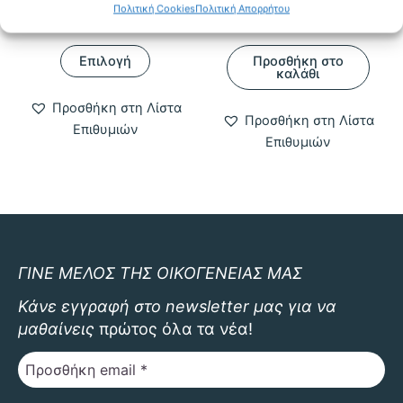
Πολιτική Cookies
Πολιτική Απορρήτου
Price
6,90
€
–
11,00
€
0,50
€
range:
Αυτό
6,90 €
Επιλογή
Προσθήκη στο
το
through
καλάθι
11,00 €
προϊόν
Προσθήκη στη Λίστα
έχει
Προσθήκη στη Λίστα
Επιθυμιών
πολλαπλές
Επιθυμιών
παραλλαγές.
Οι
επιλογές
μπορούν
να
επιλεγούν
ΓΙΝΕ ΜΕΛΟΣ ΤΗΣ ΟΙΚΟΓΕΝΕΙΑΣ ΜΑΣ
στη
Κάνε εγγραφή στο newsletter μας για να
σελίδα
μαθαίνεις
πρώτος όλα τα νέα!
του
προϊόντος