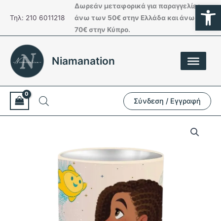
Ανοίξτε
Μετάβαση
Δωρεάν μεταφορικά για παραγγελίες
στο
Τηλ: 210 6011218
άνω των 50€ στην Ελλάδα και άνω των
περιεχόμενο
70€ στην Κύπρο.
Niamanation
Σύνδεση / Εγγραφή