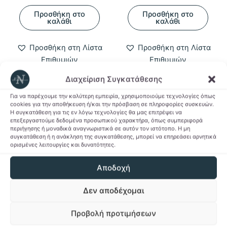
Προσθήκη στο
Προσθήκη στο
καλάθι
καλάθι
Προσθήκη στη Λίστα
Προσθήκη στη Λίστα
Επιθυμιών
Επιθυμιών
Διαχείριση Συγκατάθεσης
Για να παρέχουμε την καλύτερη εμπειρία, χρησιμοποιούμε τεχνολογίες όπως
cookies για την αποθήκευση ή/και την πρόσβαση σε πληροφορίες συσκευών.
-37%
-37%
Η συγκατάθεση για τις εν λόγω τεχνολογίες θα μας επιτρέψει να
επεξεργαστούμε δεδομένα προσωπικού χαρακτήρα, όπως συμπεριφορά
περιήγησης ή μοναδικά αναγνωριστικά σε αυτόν τον ιστότοπο. Η μη
συγκατάθεση ή η ανάκληση της συγκατάθεσης, μπορεί να επηρεάσει αρνητικά
ορισμένες λειτουργίες και δυνατότητες.
Αποδοχή
Δεν αποδέχομαι
Καλοκαίρι
Seasonal
Προβολή προτιμήσεων
Γυναικείο T-shirt
Αυτοκόλλητα Stitch
Never Stop Dreaming
Love