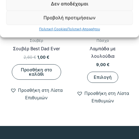
Δεν αποδέχομαι
Προβολή προτιμήσεων
ΕΚΤΌΣ ΑΠΟΘΈΜΑΤΟΣ
Πολιτική Cookies
Πολιτική Απορρήτου
Σουβέρ
Πάσχα
Σουβέρ Best Dad Ever
Λαμπάδα με
λουλούδια
Original
Η
2,60
€
1,00
€
price
τρέχουσα
9,00
€
was:
τιμή
Προσθήκη στο
Αυτό
2,60 €.
είναι:
καλάθι
Επιλογή
1,00 €.
το
προϊόν
Προσθήκη στη Λίστα
Προσθήκη στη Λίστα
έχει
Επιθυμιών
Επιθυμιών
πολλαπλ
παραλλαγ
Οι
επιλογές
μπορούν