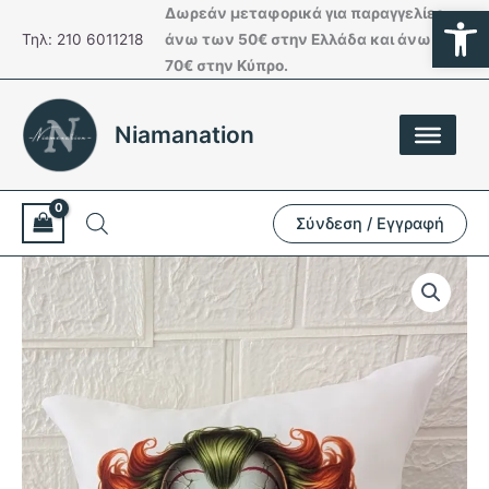
Ανοίξτε
Μετάβαση
Δωρεάν μεταφορικά για παραγγελίες
στο
Τηλ: 210 6011218
άνω των 50€ στην Ελλάδα και άνω των
περιεχόμενο
70€ στην Κύπρο.
Niamanation
Σύνδεση / Εγγραφή