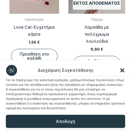
ΕΚΤΌΣ ΑΠΟΘΈΜΑΤΟΣ
Handmade
Πάσχα
Love Cat-Ευχετήρια
Λαμπάδα με
κάρτα
πολύχρωμα
λουλούδια
1,50
€
9,90
€
Προσθήκη στο
καλάθι
Διαβάστε
περισσότερα
Διαχείριση Συγκατάθεσης
Προσθήκη στη Λίστα
Επιθυμιών
Προσθήκη στη Λίστα
Για να παρέχουμε την καλύτερη εμπειρία, χρησιμοποιούμε τεχνολογίες όπως
cookies για την αποθήκευση ή/και την πρόσβαση σε πληροφορίες συσκευών.
Επιθυμιών
Η συγκατάθεση για τις εν λόγω τεχνολογίες θα μας επιτρέψει να
επεξεργαστούμε δεδομένα προσωπικού χαρακτήρα, όπως συμπεριφορά
περιήγησης ή μοναδικά αναγνωριστικά σε αυτόν τον ιστότοπο. Η μη
συγκατάθεση ή η ανάκληση της συγκατάθεσης, μπορεί να επηρεάσει αρνητικά
ορισμένες λειτουργίες και δυνατότητες.
-62%
-62%
Αποδοχή