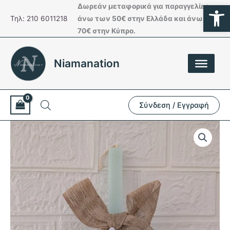
Ανοίξτε
Μετάβαση
Δωρεάν μεταφορικά για παραγγελίες
στο
Τηλ: 210 6011218
άνω των 50€ στην Ελλάδα και άνω των
περιεχόμενο
70€ στην Κύπρο.
Niamanation
Σύνδεση / Εγγραφή