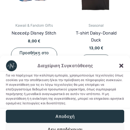
Kawaii & Fandom Gifts
Seasonal
Νεσεσέρ Disney Stitch
T-shirt Daisy-Donald
Duck
8,00
€
13,00
€
Προσθήκη στο
Αυτό
καλάθι
Επιλογή
το
Διαχείριση Συγκατάθεσης
προϊόν
Προσθήκη στη Λίστα
Προσθήκη στη Λίστα
Για να παρέχουμε την καλύτερη εμπειρία, χρησιμοποιούμε τεχνολογίες όπως
έχει
Επιθυμιών
cookies για την αποθήκευση ή/και την πρόσβαση σε πληροφορίες συσκευών.
Επιθυμιών
πολλαπλ
Η συγκατάθεση για τις εν λόγω τεχνολογίες θα μας επιτρέψει να
επεξεργαστούμε δεδομένα προσωπικού χαρακτήρα, όπως συμπεριφορά
παραλλαγ
περιήγησης ή μοναδικά αναγνωριστικά σε αυτόν τον ιστότοπο. Η μη
Οι
συγκατάθεση ή η ανάκληση της συγκατάθεσης, μπορεί να επηρεάσει αρνητικά
ορισμένες λειτουργίες και δυνατότητες.
επιλογές
μπορούν
Αποδοχή
να
επιλεγού
Δεν αποδέχομαι