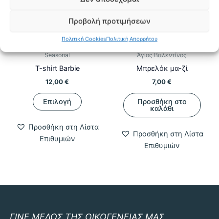
στη
σελίδα
Προβολή προτιμήσεων
του
προϊόντο
Πολιτική Cookies
Πολιτική Απορρήτου
Seasonal
Άγιος Βαλεντίνος
T-shirt Barbie
Μπρελόκ μα-ζί
12,00
€
7,00
€
Αυτό
Επιλογή
Προσθήκη στο
το
καλάθι
προϊόν
Προσθήκη στη Λίστα
έχει
Προσθήκη στη Λίστα
Επιθυμιών
πολλαπλές
Επιθυμιών
παραλλαγές.
Οι
επιλογές
μπορούν
να
επιλεγούν
ΓΙΝΕ ΜΕΛΟΣ ΤΗΣ ΟΙΚΟΓΕΝΕΙΑΣ ΜΑΣ