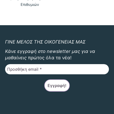
παραλλαγ
Επιθυμιών
Οι
επιλογές
μπορούν
να
επιλεγού
στη
ΓΙΝΕ ΜΕΛΟΣ ΤΗΣ ΟΙΚΟΓΕΝΕΙΑΣ ΜΑΣ
σελίδα
Κάνε εγγραφή στο newsletter μας για να
του
μαθαίνεις
πρώτος όλα τα νέα!
προϊόντο