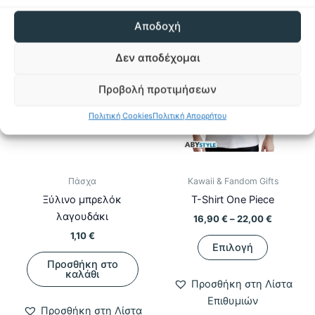
Αποδοχή
-23%
-23%
Δεν αποδέχομαι
Προβολή προτιμήσεων
Πολιτική Cookies
Πολιτική Απορρήτου
Πάσχα
Kawaii & Fandom Gifts
Ξύλινο μπρελόκ
T-Shirt One Piece
λαγουδάκι
Price
16,90
€
–
22,00
€
range:
1,10
€
Αυτό
16,90 €
Επιλογή
το
through
Προσθήκη στο
22,00 €
προϊόν
καλάθι
Προσθήκη στη Λίστα
έχει
Επιθυμιών
πολλαπλ
Προσθήκη στη Λίστα