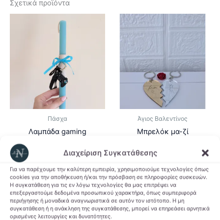
Σχετικά προϊόντα
Πάσχα
Άγιος Βαλεντίνος
Λαμπάδα gaming
Μπρελόκ μα-ζί
9,00
€
7,00
€
Διαχείριση Συγκατάθεσης
Προσθήκη στο
Προσθήκη στο
Για να παρέχουμε την καλύτερη εμπειρία, χρησιμοποιούμε τεχνολογίες όπως
καλάθι
καλάθι
cookies για την αποθήκευση ή/και την πρόσβαση σε πληροφορίες συσκευών.
Η συγκατάθεση για τις εν λόγω τεχνολογίες θα μας επιτρέψει να
επεξεργαστούμε δεδομένα προσωπικού χαρακτήρα, όπως συμπεριφορά
Προσθήκη στη Λίστα
Προσθήκη στη Λίστα
περιήγησης ή μοναδικά αναγνωριστικά σε αυτόν τον ιστότοπο. Η μη
συγκατάθεση ή η ανάκληση της συγκατάθεσης, μπορεί να επηρεάσει αρνητικά
Επιθυμιών
Επιθυμιών
ορισμένες λειτουργίες και δυνατότητες.