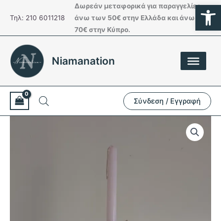
Ανοίξτε
Μετάβαση
Δωρεάν μεταφορικά για παραγγελίες
στο
Τηλ: 210 6011218
άνω των 50€ στην Ελλάδα και άνω των
περιεχόμενο
70€ στην Κύπρο.
Niamanation
Σύνδεση / Εγγραφή