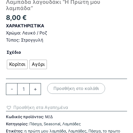
Λαμπάδα λαγουδάκι “Η Πρώτη μου
λαμπάδα”
8,00
€
ΧΑΡΑΚΤΗΡΙΣΤΙΚΑ
Χρώμα: Λευκό / Ροζ
Τύπος: Στρογγυλή
Σχέδιο
Κορίτσι
Αγόρι
Λαμπάδα
-
+
Προσθήκη στο καλάθι
λαγουδάκι
"Η
Πρώτη
Προσθήκη στα Αγαπημένα
μου
λαμπάδα"
Κωδικός προϊόντος:
Μ/Δ
ποσότητα
Κατηγορίες:
Πάσχα
,
Seasonal
,
Λαμπάδες
Ετικέτες:
η πρώτη μου λαμπάδα
,
Λαμπάδες
,
Πάσχα
,
το πρωτο