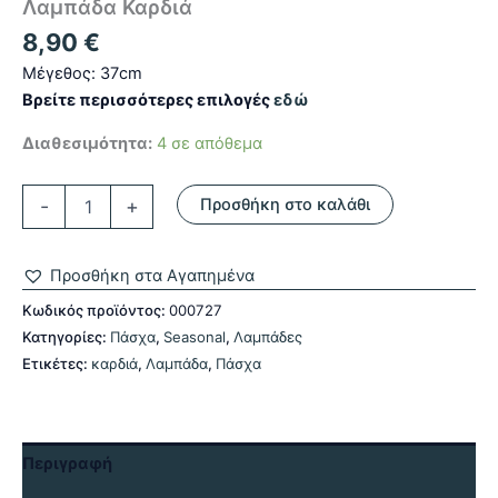
Λαμπάδα Καρδιά
8,90
€
Μέγεθος: 37cm
Βρείτε περισσότερες επιλογές
εδώ
Διαθεσιμότητα:
4 σε απόθεμα
Λαμπάδα
-
+
Προσθήκη στο καλάθι
Καρδιά
ποσότητα
Προσθήκη στα Αγαπημένα
Κωδικός προϊόντος:
000727
Κατηγορίες:
Πάσχα
,
Seasonal
,
Λαμπάδες
Ετικέτες:
καρδιά
,
Λαμπάδα
,
Πάσχα
Περιγραφή