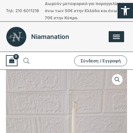
Ανοίξτε
Μετάβαση
Δωρεάν μεταφορικά για παραγγελίες
στο
Τηλ: 210 6011218
άνω των 50€ στην Ελλάδα και άνω των
περιεχόμενο
70€ στην Κύπρο.
Niamanation
Σύνδεση / Εγγραφή