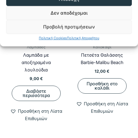
Δεν αποδέχομαι
Προβολή προτιμήσεων
ΕΚΤΌΣ ΑΠΟΘΈΜΑΤΟΣ
Πολιτική Cookies
Πολιτική Απορρήτου
Λαμπάδες
Καλοκαίρι
Λαμπάδα με
Πετσέτα Θαλάσσης
αποξηραμένα
Barbie-Malibu Beach
λουλούδια
12,00
€
9,00
€
Προσθήκη στο
καλάθι
Διαβάστε
περισσότερα
Προσθήκη στη Λίστα
Προσθήκη στη Λίστα
Επιθυμιών
Επιθυμιών