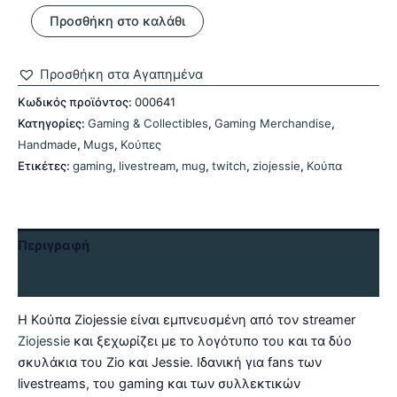
Κούπα
Προσθήκη στο καλάθι
Ziojessie
ποσότητα
Προσθήκη στα Αγαπημένα
Κωδικός προϊόντος:
000641
Κατηγορίες:
Gaming & Collectibles
,
Gaming Merchandise
,
Handmade
,
Mugs
,
Κούπες
Ετικέτες:
gaming
,
livestream
,
mug
,
twitch
,
ziojessie
,
Κούπα
Περιγραφή
Αξιολογήσεις (0)
Η Κούπα Ziojessie είναι εμπνευσμένη από τoν streamer
Ziojessie
και ξεχωρίζει με το λογότυπο του και τα δύο
σκυλάκια του Zio και Jessie. Ιδανική για fans των
livestreams, του gaming και των συλλεκτικών