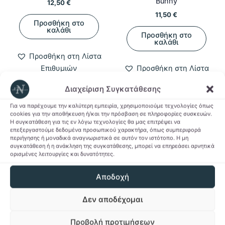
Bunny
12,50
€
11,50
€
Προσθήκη στο
καλάθι
Προσθήκη στο
καλάθι
Προσθήκη στη Λίστα
Επιθυμιών
Προσθήκη στη Λίστα
Επιθυμιών
Διαχείριση Συγκατάθεσης
Για να παρέχουμε την καλύτερη εμπειρία, χρησιμοποιούμε τεχνολογίες όπως
cookies για την αποθήκευση ή/και την πρόσβαση σε πληροφορίες συσκευών.
Η συγκατάθεση για τις εν λόγω τεχνολογίες θα μας επιτρέψει να
-49%
-49%
επεξεργαστούμε δεδομένα προσωπικού χαρακτήρα, όπως συμπεριφορά
περιήγησης ή μοναδικά αναγνωριστικά σε αυτόν τον ιστότοπο. Η μη
συγκατάθεση ή η ανάκληση της συγκατάθεσης, μπορεί να επηρεάσει αρνητικά
ορισμένες λειτουργίες και δυνατότητες.
Αποδοχή
Δεν αποδέχομαι
Gaming & Collectibles
Seasonal
Προβολή προτιμήσεων