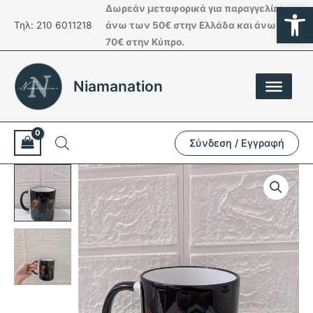
Ανοίξτε
Μετάβαση
Δωρεάν μεταφορικά για παραγγελίες
στο
Τηλ: 210 6011218
άνω των 50€ στην Ελλάδα και άνω των
περιεχόμενο
70€ στην Κύπρο.
Niamanation
Σύνδεση / Εγγραφή