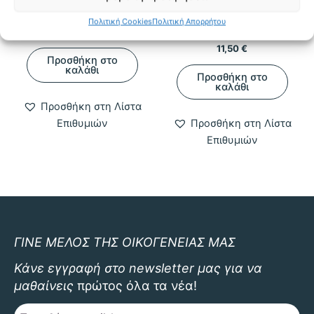
Κούπα Captain Hook
Spooky Halloween
Πολιτική Cookies
Πολιτική Απορρήτου
mug
Original
Η
11,50
€
5,90
€
price
τρέχουσα
11,50
€
was:
τιμή
Προσθήκη στο
11,50 €.
είναι:
καλάθι
Προσθήκη στο
5,90 €.
καλάθι
Προσθήκη στη Λίστα
Επιθυμιών
Προσθήκη στη Λίστα
Επιθυμιών
ΓΙΝΕ ΜΕΛΟΣ ΤΗΣ ΟΙΚΟΓΕΝΕΙΑΣ ΜΑΣ
Κάνε εγγραφή στο newsletter μας για να
μαθαίνεις
πρώτος όλα τα νέα!