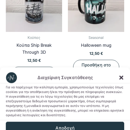
Κούπες
Seasonal
Κούπα Ship Break
Halloween mug
Through 3D
12,50
€
12,50
€
Προσθήκη στο
καλάθι
Προσθήκη στο
καλάθι
Διαχείριση Συγκατάθεσης
Προσθήκη στη Λίστα
Για να παρέχουμε την καλύτερη εμπειρία, χρησιμοποιούμε τεχνολογίες όπως
Προσθήκη στη Λίστα
Επιθυμιών
cookies για την αποθήκευση ή/και την πρόσβαση σε πληροφορίες συσκευών.
Η συγκατάθεση για τις εν λόγω τεχνολογίες θα μας επιτρέψει να
Επιθυμιών
επεξεργαστούμε δεδομένα προσωπικού χαρακτήρα, όπως συμπεριφορά
περιήγησης ή μοναδικά αναγνωριστικά σε αυτόν τον ιστότοπο. Η μη
συγκατάθεση ή η ανάκληση της συγκατάθεσης, μπορεί να επηρεάσει αρνητικά
ορισμένες λειτουργίες και δυνατότητες.
Αποδοχή