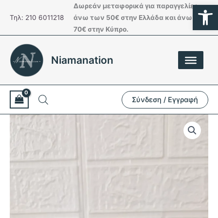
Ανοίξτε
Μετάβαση
Δωρεάν μεταφορικά για παραγγελίες
στο
Τηλ: 210 6011218
άνω των 50€ στην Ελλάδα και άνω των
περιεχόμενο
70€ στην Κύπρο.
Niamanation
Σύνδεση / Εγγραφή