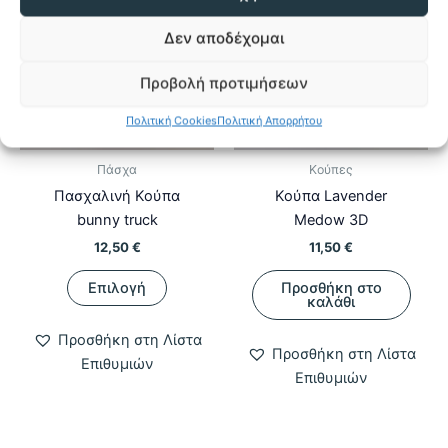
Δεν αποδέχομαι
Προβολή προτιμήσεων
Πολιτική Cookies
Πολιτική Απορρήτου
Πάσχα
Κούπες
Πασχαλινή Κούπα
Κούπα Lavender
bunny truck
Medow 3D
12,50
€
11,50
€
Αυτό
Επιλογή
Προσθήκη στο
το
καλάθι
προϊόν
Προσθήκη στη Λίστα
έχει
Προσθήκη στη Λίστα
Επιθυμιών
πολλαπλές
Επιθυμιών
παραλλαγές.
Οι
επιλογές