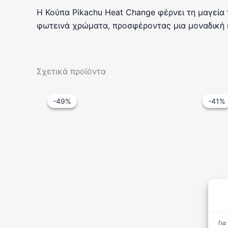
Η Κούπα Pikachu Heat Change φέρνει τη μαγεία
φωτεινά χρώματα, προσφέροντας μια μοναδική εμ
Σχετικά προϊόντα
-49%
-49%
-41%
-41%
Για