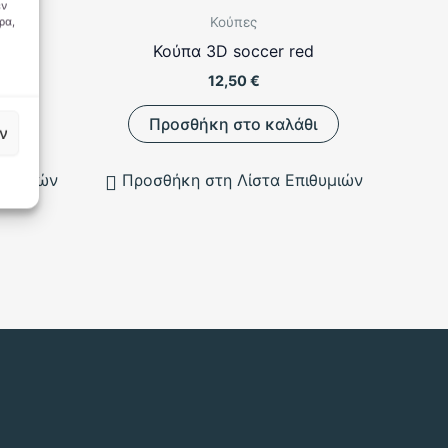
εν
Κούπες
ρα,
g
Κούπα 3D soccer red
12,50
€
θι
Προσθήκη στο καλάθι
ν
ιθυμιών
Προσθήκη στη Λίστα Επιθυμιών