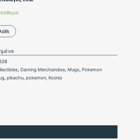
απόθεμα
λάθι
ημένα
628
lectibles
,
Gaming Merchandise
,
Mugs
,
Pokemon
ug
,
pikachu
,
pokemon
,
Κούπα