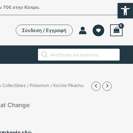
Ανοίξτε
 70€ στην Κύπρο.
Σύνδεση / Εγγραφή
Products
search
 Collectibles
/
Pokemon
/ Κούπα Pikachu
eat Change
 επιλογές
εδώ