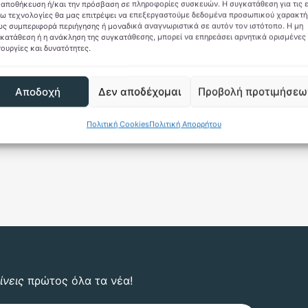
 αποθήκευση ή/και την πρόσβαση σε πληροφορίες συσκευών. Η συγκατάθεση για τις 
Gaming & Collectibles
Seasonal
ω τεχνολογίες θα μας επιτρέψει να επεξεργαστούμε δεδομένα προσωπικού χαρακτή
ς συμπεριφορά περιήγησης ή μοναδικά αναγνωριστικά σε αυτόν τον ιστότοπο. Η μη
κή Κούπα Powerpuff girls
Pink Halloween Mu
κατάθεση ή η ανάκληση της συγκατάθεσης, μπορεί να επηρεάσει αρνητικά ορισμένες
τουργίες και δυνατότητες.
Original
Η
10,00
€
5,90
€
12,50
€
price
τρέχουσα
was:
τιμή
ροσθήκη στο καλάθι
Προσθήκη στο καλά
Αποδοχή
Δεν αποδέχομαι
Προβολή προτιμήσεω
10,00 €.
είναι:
5,90 €.
θήκη στη Λίστα Επιθυμιών
Προσθήκη στη Λίστα Επ
Πολιτική Cookies
Πολιτική Απορρήτου
ίνεις
πρώτος όλα τα νέα!