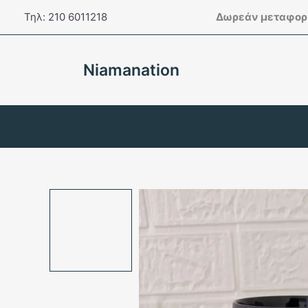
Μετάβαση
Τηλ: 210 6011218
Δωρεάν μεταφορι
στο
περιεχόμενο
Niamanation