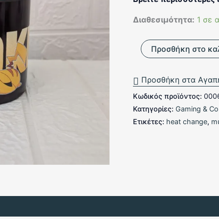
Διαθεσιμότητα:
1 σε 
Κούπα
Προσθήκη στο κα
Pikachu
Heat
Change
Προσθήκη στα Αγαπ
ποσότητα
Κωδικός προϊόντος:
000
Κατηγορίες:
Gaming & Col
Ετικέτες:
heat change
,
m