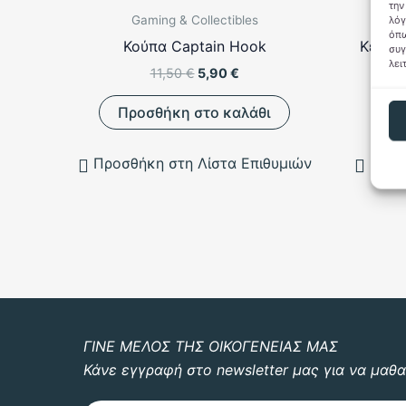
την
Gaming & Collectibles
λόγ
όπω
Κούπα Captain Hook
Κεραμι
συγ
λει
Original
Η
11,50
€
5,90
€
price
τρέχουσα
was:
τιμή
Προσθήκη στο καλάθι
Π
11,50 €.
είναι:
5,90 €.
Προσθήκη στη Λίστα Επιθυμιών
Προσ
ΓΙΝΕ ΜΕΛΟΣ ΤΗΣ ΟΙΚΟΓΕΝΕΙΑΣ ΜΑΣ
Κάνε εγγραφή στο newsletter μας για να μαθα