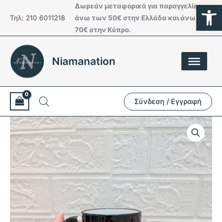
Ανοίξτε
Μετάβαση
Δωρεάν μεταφορικά για παραγγελίες
στο
Τηλ: 210 6011218
άνω των 50€ στην Ελλάδα και άνω των
περιεχόμενο
70€ στην Κύπρο.
Niamanation
Σύνδεση / Εγγραφή