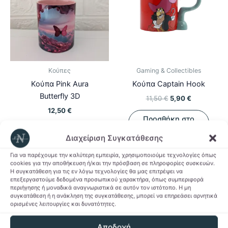
Κούπες
Gaming & Collectibles
Κούπα Pink Aura
Κούπα Captain Hook
Butterfly 3D
Original
Η
11,50
€
5,90
€
price
τρέχουσα
12,50
€
was:
τιμή
Προσθήκη στο
11,50 €.
είναι:
καλάθι
Προσθήκη στο
5,90 €.
Διαχείριση Συγκατάθεσης
καλάθι
Προσθήκη στη Λίστα
Για να παρέχουμε την καλύτερη εμπειρία, χρησιμοποιούμε τεχνολογίες όπως
cookies για την αποθήκευση ή/και την πρόσβαση σε πληροφορίες συσκευών.
Προσθήκη στη Λίστα
Επιθυμιών
Η συγκατάθεση για τις εν λόγω τεχνολογίες θα μας επιτρέψει να
Επιθυμιών
επεξεργαστούμε δεδομένα προσωπικού χαρακτήρα, όπως συμπεριφορά
περιήγησης ή μοναδικά αναγνωριστικά σε αυτόν τον ιστότοπο. Η μη
συγκατάθεση ή η ανάκληση της συγκατάθεσης, μπορεί να επηρεάσει αρνητικά
ορισμένες λειτουργίες και δυνατότητες.
Αποδοχή
-44%
-44%