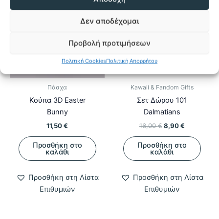
Δεν αποδέχομαι
Προβολή προτιμήσεων
Πολιτική Cookies
Πολιτική Απορρήτου
Πάσχα
Kawaii & Fandom Gifts
Κούπα 3D Easter
Σετ Δώρου 101
Bunny
Dalmatians
Original
Η
11,50
€
16,00
€
8,90
€
price
τρέχουσα
was:
τιμή
Προσθήκη στο
Προσθήκη στο
16,00 €.
είναι:
καλάθι
καλάθι
8,90 €.
Προσθήκη στη Λίστα
Προσθήκη στη Λίστα
Επιθυμιών
Επιθυμιών