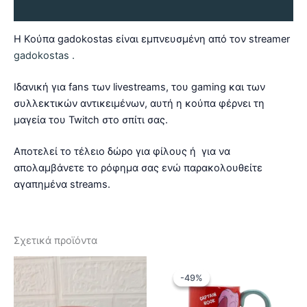
Αξιολογήσεις (0)
Η Κούπα gadokostas είναι εμπνευσμένη από τoν streamer
gadokostas .
Ιδανική για fans των livestreams, του gaming και των
συλλεκτικών αντικειμένων, αυτή η κούπα φέρνει τη
μαγεία του Twitch στο σπίτι σας.
Αποτελεί το τέλειο δώρο για φίλους ή για να
απολαμβάνετε το ρόφημα σας ενώ παρακολουθείτε
αγαπημένα streams.
Σχετικά προϊόντα
-49%
-49%