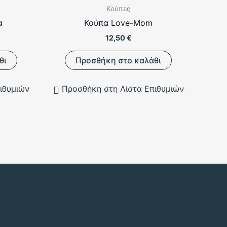
Κούπες
α
Κούπα Love-Mom
12,50
€
θι
Προσθήκη στο καλάθι
ιθυμιών
Προσθήκη στη Λίστα Επιθυμιών