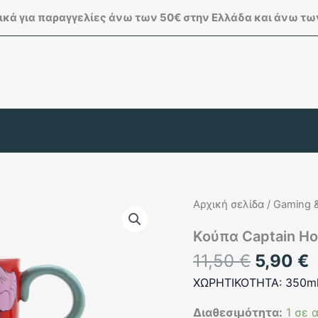
κά για παραγγελίες άνω των 50€ στην Ελλάδα και άνω των
Αρχική σελίδα
/
Gaming &
Κούπα Captain H
Origina
11,50
€
5,90
€
price
ΧΩΡΗΤΙΚΟΤΗΤΑ: 350m
was:
τ
11,50 €
ε
Διαθεσιμότητα:
1 σε 