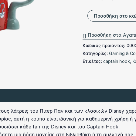
5
Κούπα
Προσθήκη στο κα
Captain
Hook
ποσότητα
Προσθήκη στα Αγαπ
Κωδικός προϊόντος:
000
Κατηγορίες:
Gaming & Col
Ετικέτες:
captain hook
,
Κ
 τους λάτρεις του Πίτερ Παν και των κλασικών Disney χα
ίας, αυτή η κούπα είναι ιδανική για καθημερινή χρήση ή
υσιάσει κάθε fan της Disney και του Captain Hook.
θέσετε μια δόση μαγείας στη βιβλιοθήκη ή τη συλλογή σας.