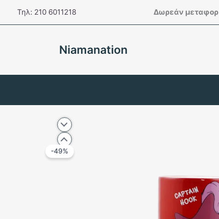
Μετάβαση
Τηλ: 210 6011218
Δωρεάν μεταφορι
στο
περιεχόμενο
Niamanation
-49%