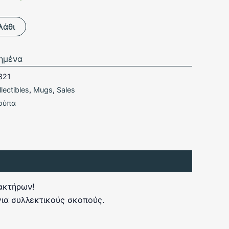
,90 €.
λάθι
ημένα
321
lectibles
,
Mugs
,
Sales
ούπα
ρακτήρων!
 για συλλεκτικούς σκοπούς.