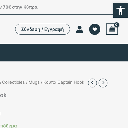
Ανοίξτε
 70€ στην Κύπρο.
Σύνδεση / Εγγραφή
 Collectibles
/
Mugs
/ Κούπα Captain Hook
ook
l
Η
τρέχουσα
l
ιμή
.
ίναι:
απόθεμα