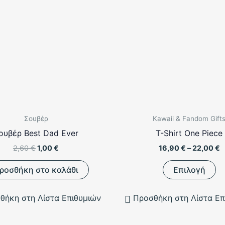
Σουβέρ
Kawaii & Fandom Gift
ουβέρ Best Dad Ever
T-Shirt One Piece
Original
Η
P
2,60
€
1,00
€
16,90
€
–
22,00
€
price
τρέχουσα
r
Αυ
was:
τιμή
1
ροσθήκη στο καλάθι
Επιλογή
2,60 €.
είναι:
t
το
1,00 €.
2
πρ
θήκη στη Λίστα Επιθυμιών
Προσθήκη στη Λίστα Επ
έχ
πο