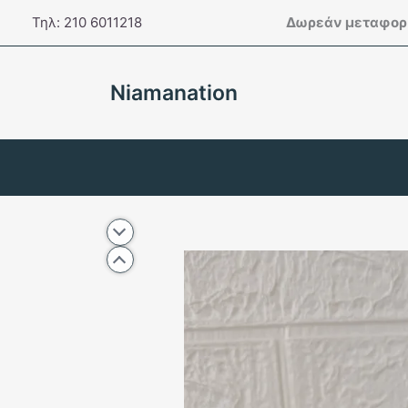
Μετάβαση
Τηλ: 210 6011218
Δωρεάν μεταφορι
στο
περιεχόμενο
Niamanation