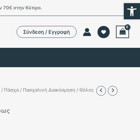
Ανοίξτε
 70€ στην Κύπρο.
Σύνδεση / Εγγραφή
/
Πάσχα
/
Πασχαλινή Διακόσμηση
/ Θόλος
φως