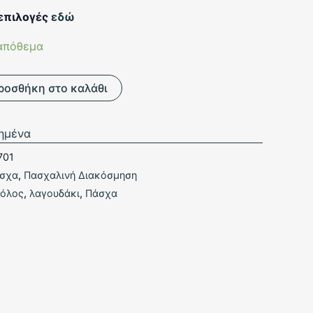
 επιλογές
εδώ
απόθεμα
ροσθήκη στο καλάθι
ημένα
701
σχα
,
Πασχαλινή Διακόσμηση
όλος
,
λαγουδάκι
,
Πάσχα