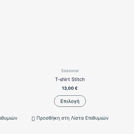
s
Seasonal
T-shirt Stitch
rice
13,00
€
ange:
τό
Αυτό
6,90 €
Επιλογή
hrough
το
2,00 €
οϊόν
προϊόν
ιθυμιών
Προσθήκη στη Λίστα Επιθυμιών
ει
έχει
λλαπλές
πολλαπλές