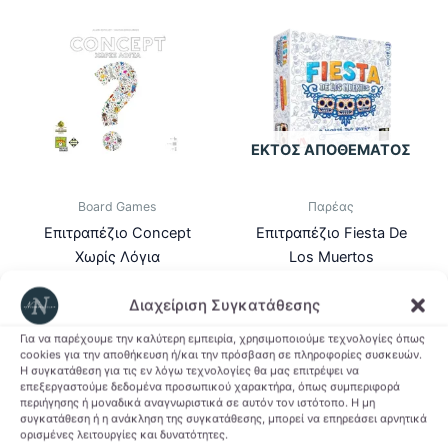
ΕΚΤΌΣ ΑΠΟΘΈΜΑΤΟΣ
Board Games
Παρέας
Επιτραπέζιο Concept
Επιτραπέζιο Fiesta De
Χωρίς Λόγια
Los Muertos
31,90
€
20,50
€
Διαχείριση Συγκατάθεσης
Προσθήκη στο
Διαβάστε
καλάθι
περισσότερα
Για να παρέχουμε την καλύτερη εμπειρία, χρησιμοποιούμε τεχνολογίες όπως
cookies για την αποθήκευση ή/και την πρόσβαση σε πληροφορίες συσκευών.
Η συγκατάθεση για τις εν λόγω τεχνολογίες θα μας επιτρέψει να
επεξεργαστούμε δεδομένα προσωπικού χαρακτήρα, όπως συμπεριφορά
Προσθήκη στη Λίστα
Προσθήκη στη Λίστα
περιήγησης ή μοναδικά αναγνωριστικά σε αυτόν τον ιστότοπο. Η μη
Επιθυμιών
Επιθυμιών
συγκατάθεση ή η ανάκληση της συγκατάθεσης, μπορεί να επηρεάσει αρνητικά
ορισμένες λειτουργίες και δυνατότητες.