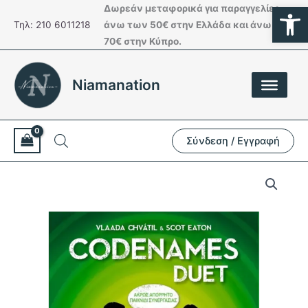
Ανοίξτε
Μετάβαση
Δωρεάν μεταφορικά για παραγγελίες
στο
Τηλ: 210 6011218
άνω των 50€ στην Ελλάδα και άνω των
περιεχόμενο
70€ στην Κύπρο.
Niamanation
Σύνδεση / Εγγραφή