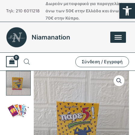
Ανοίξτε
Μετάβαση
Δωρεάν μεταφορικά για παραγγελίες
στο
Τηλ: 210 6011218
άνω των 50€ στην Ελλάδα και άνω των
περιεχόμενο
70€ στην Κύπρο.
Niamanation
Σύνδεση / Εγγραφή