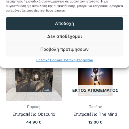
Διαβάστε
περιήγησης ή μοναδικά αναγνωριστικά σε αυτόν τον ιστότοπο. Η μη
περισσότερα
συγκατάθεση ή η ανάκληση της συγκατάθεσης, μπορεί να επηρεάσει αρνητικά
ορισμένες λειτουργίες και δυνατότητες.
Προσθήκη στη Λίστα
Προσθήκη στη Λίστα
Επιθυμιών
Αποδοχή
Επιθυμιών
Δεν αποδέχομαι
Προβολή προτιμήσεων
Πολιτική Cookies
Πολιτική Απορρήτου
ΕΚΤΌΣ ΑΠΟΘΈΜΑΤΟΣ
Παρέας
Παρέας
Επιτραπέζιο Obscurio
Επιτραπέζιο The Mind
44,90
€
12,00
€