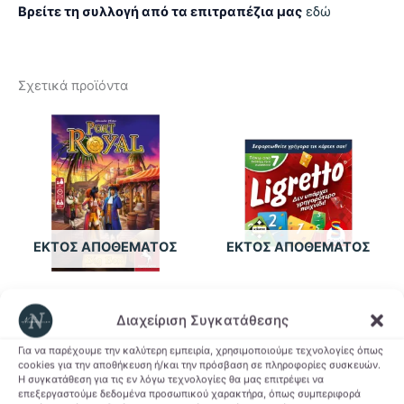
Βρείτε τη συλλογή από τα επιτραπέζια μας
εδώ
Σχετικά προϊόντα
ΕΚΤΌΣ ΑΠΟΘΈΜΑΤΟΣ
ΕΚΤΌΣ ΑΠΟΘΈΜΑΤΟΣ
Board Games
Board Games
Διαχείριση Συγκατάθεσης
Επιτραπέζιο Port Royal
Επιτραπέζιο Ligretto
Big Box
12,90
€
Για να παρέχουμε την καλύτερη εμπειρία, χρησιμοποιούμε τεχνολογίες όπως
cookies για την αποθήκευση ή/και την πρόσβαση σε πληροφορίες συσκευών.
28,90
€
Η συγκατάθεση για τις εν λόγω τεχνολογίες θα μας επιτρέψει να
Διαβάστε
επεξεργαστούμε δεδομένα προσωπικού χαρακτήρα, όπως συμπεριφορά
περισσότερα