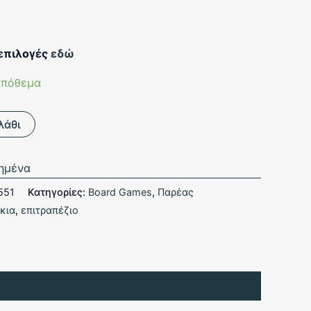
 επιλογές
εδώ
απόθεμα
λάθι
ημένα
551
Κατηγορίες:
Board Games
,
Παρέας
κια
,
επιτραπέζιο