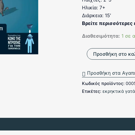
Ηλικία: 7+
Διάρκεια: 15′
Βρείτε περισσότερες
Διαθεσιμότητα:
1 σε 
Εκρηκτικά
Προσθήκη στο κα
Γατάκια-
Συνταγές
για
Προσθήκη στα Αγαπ
Καταστροφή
ποσότητα
Κωδικός προϊόντος:
000
Ετικέτες:
εκρηκτικά γατά