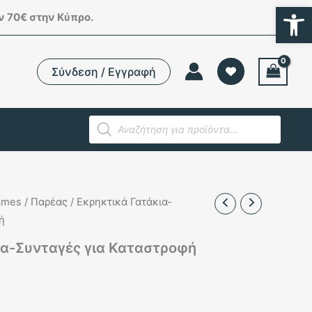
Ανοίξτε
 70€ στην Κύπρο.
Σύνδεση / Εγγραφή
Products
search
ames
/
Παρέας
/ Εκρηκτικά Γατάκια-
ή
ια-Συνταγές για Καταστροφή