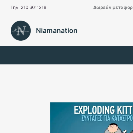
Μετάβαση
Τηλ: 210 6011218
Δωρεάν μεταφορι
στο
περιεχόμενο
Niamanation