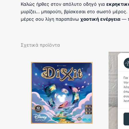
Καλώς ήρθες στον απόλυτο οδηγό για
εκρηκτικ
μυρίζει… μπαρούτι, βρίσκεσαι στο σωστό μέρος. 
μέρες σου λίγη παραπάνω
χαοτική ενέργεια
— π
Σχετικά προϊόντα
Για
την
λόγ
όπω
συγ
λει