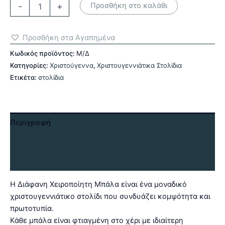
Διάφανη
-
+
Προσθήκη στο καλάθι
Χειροποίητη
μπάλα
ποσότητα
Προσθήκη στα Αγαπημένα
Κωδικός προϊόντος:
Μ/Δ
Κατηγορίες:
Χριστούγεννα
,
Χριστουγεννιάτικα Στολίδια
Ετικέτα:
στολίδια
Περιγραφή
Επιπλέον πληροφορίες
Αξιολογήσεις (0)
Η Διάφανη Χειροποίητη Μπάλα είναι ένα μοναδικό
χριστουγεννιάτικο στολίδι που συνδυάζει κομψότητα και
πρωτοτυπία.
Κάθε μπάλα είναι φτιαγμένη στο χέρι με ιδιαίτερη