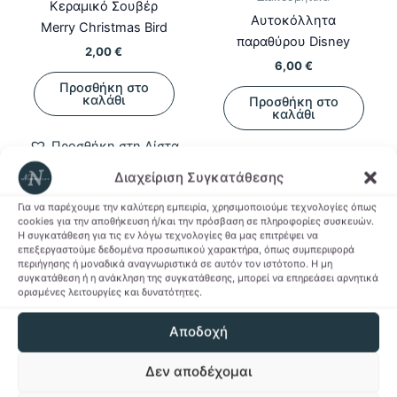
Κεραμικό Σουβέρ
Aυτοκόλλητα
Merry Christmas Bird
παραθύρου Disney
2,00
€
6,00
€
Προσθήκη στο
καλάθι
Προσθήκη στο
καλάθι
Προσθήκη στη Λίστα
Προσθήκη στη Λίστα
Επιθυμιών
Διαχείριση Συγκατάθεσης
Επιθυμιών
Για να παρέχουμε την καλύτερη εμπειρία, χρησιμοποιούμε τεχνολογίες όπως
cookies για την αποθήκευση ή/και την πρόσβαση σε πληροφορίες συσκευών.
Η συγκατάθεση για τις εν λόγω τεχνολογίες θα μας επιτρέψει να
επεξεργαστούμε δεδομένα προσωπικού χαρακτήρα, όπως συμπεριφορά
περιήγησης ή μοναδικά αναγνωριστικά σε αυτόν τον ιστότοπο. Η μη
συγκατάθεση ή η ανάκληση της συγκατάθεσης, μπορεί να επηρεάσει αρνητικά
ορισμένες λειτουργίες και δυνατότητες.
Αποδοχή
Δεν αποδέχομαι
ΕΚΤΌΣ ΑΠΟΘΈΜΑΤΟΣ