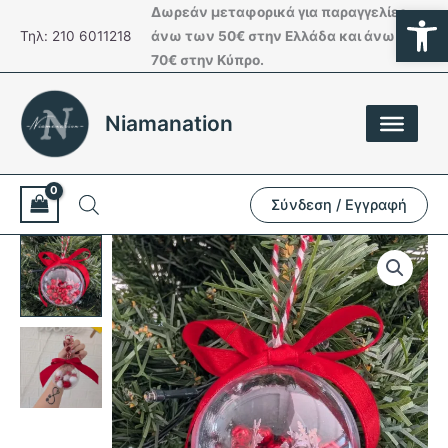
Ανοίξτε
Μετάβαση
Δωρεάν μεταφορικά για παραγγελίες
στο
Τηλ: 210 6011218
άνω των 50€ στην Ελλάδα και άνω των
περιεχόμενο
70€ στην Κύπρο.
Niamanation
Σύνδεση / Εγγραφή