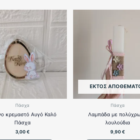
ΕΚΤΌΣ ΑΠΟΘΈΜΑΤ
Πάσχα
Πάσχα
νο κρεμαστό Αυγό Καλό
Λαμπάδα με πολύχρ
Πάσχα
λουλούδια
3,00
€
9,90
€