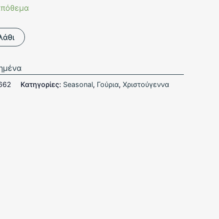
απόθεμα
λάθι
ημένα
662
Κατηγορίες:
Seasonal
,
Γούρια
,
Χριστούγεννα