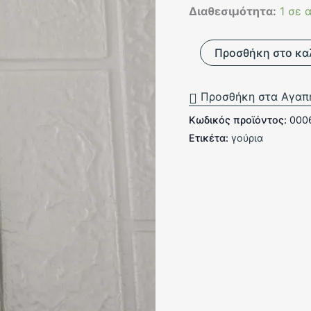
Διαθεσιμότητα:
1 σε 
Γούρι
Προσθήκη στο κα
ματάκι
με
φιόγκο
Προσθήκη στα Αγαπ
ποσότητα
Κωδικός προϊόντος:
000
Ετικέτα:
γούρια