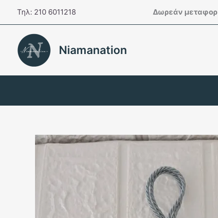
Μετάβαση
Τηλ: 210 6011218
Δωρεάν μεταφορι
στο
περιεχόμενο
Niamanation