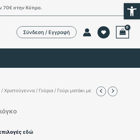
Ανοίξτε
 70€ στην Κύπρο.
Σύνδεση / Εγγραφή
/
Χριστούγεννα
/
Γούρια
/ Γούρι ματάκι με
φιόγκο
 επιλογές
εδώ