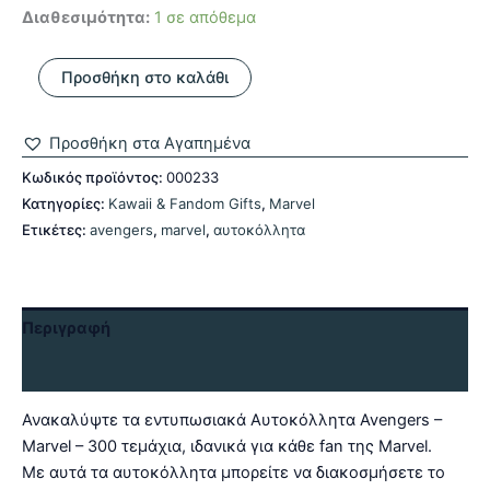
Διαθεσιμότητα:
1 σε απόθεμα
Αυτοκόλλητα
Προσθήκη στο καλάθι
Avengers
-
Marvel
Προσθήκη στα Αγαπημένα
-
300
Κωδικός προϊόντος:
000233
τεμάχια
Κατηγορίες:
Kawaii & Fandom Gifts
,
Marvel
ποσότητα
Ετικέτες:
avengers
,
marvel
,
αυτοκόλλητα
Περιγραφή
Αξιολογήσεις (0)
Ανακαλύψτε τα εντυπωσιακά Αυτοκόλλητα Avengers –
Marvel – 300 τεμάχια, ιδανικά για κάθε fan της Marvel.
Με αυτά τα αυτοκόλλητα μπορείτε να διακοσμήσετε το