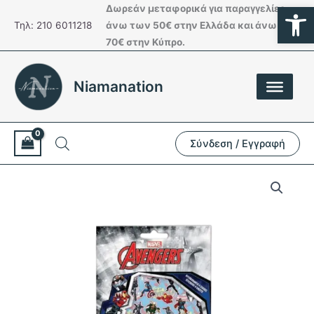
Ανοίξτε
Μετάβαση
Δωρεάν μεταφορικά για παραγγελίες
στο
Τηλ: 210 6011218
άνω των 50€ στην Ελλάδα και άνω των
περιεχόμενο
70€ στην Κύπρο.
Niamanation
Σύνδεση / Εγγραφή