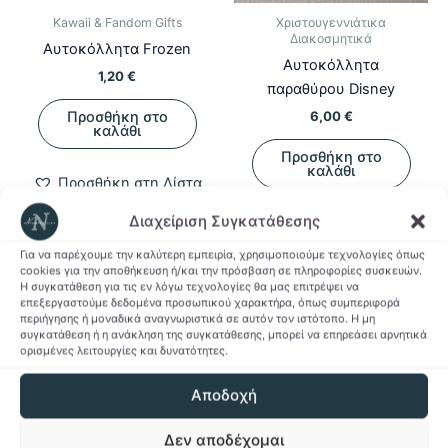
Kawaii & Fandom Gifts
Χριστουγεννιάτικα
Διακοσμητικά
Αυτοκόλλητα Frozen
Aυτοκόλλητα
1,20
€
παραθύρου Disney
Προσθήκη στο
6,00
€
καλάθι
Προσθήκη στο
καλάθι
Προσθήκη στη Λίστα
Επιθυμιών
Διαχείριση Συγκατάθεσης
Προσθήκη στη Λίστα
Επιθυμιών
Για να παρέχουμε την καλύτερη εμπειρία, χρησιμοποιούμε τεχνολογίες όπως
cookies για την αποθήκευση ή/και την πρόσβαση σε πληροφορίες συσκευών.
Η συγκατάθεση για τις εν λόγω τεχνολογίες θα μας επιτρέψει να
επεξεργαστούμε δεδομένα προσωπικού χαρακτήρα, όπως συμπεριφορά
περιήγησης ή μοναδικά αναγνωριστικά σε αυτόν τον ιστότοπο. Η μη
συγκατάθεση ή η ανάκληση της συγκατάθεσης, μπορεί να επηρεάσει αρνητικά
ορισμένες λειτουργίες και δυνατότητες.
Αποδοχή
Δεν αποδέχομαι