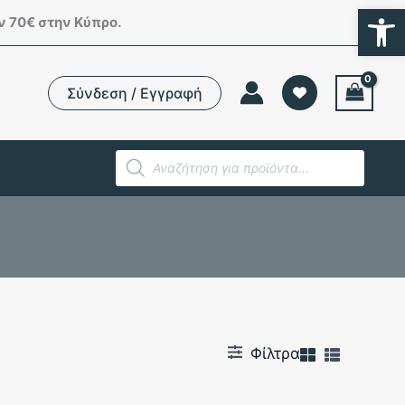
Ανοίξτε
 70€ στην Κύπρο.
Σύνδεση / Εγγραφή
Products
search
Φίλτρα