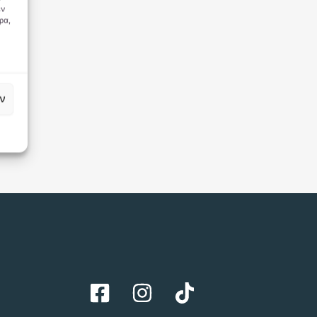
εν
ρα,
ν