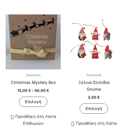
Seasonal
Seasonal
Christmas Mystery Box
Ξύλινα Στολίδια
Gnome
Price
15,00
€
–
50,00
€
range:
2,00
€
Αυτό
15,00 €
Επιλογή
το
Αυτό
through
Επιλογή
50,00 €
προϊόν
το
Προσθήκη στη Λίστα
έχει
προϊόν
Επιθυμιών
Προσθήκη στη Λίστα
πολλαπλές
έχει