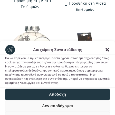
Προσθήκη στη Λίστα
Προσθήκη στη Λίστα
έχει
Επιθυμιών
Επιθυμιών
πολλαπλ
παραλλαγ
Οι
επιλογές
μπορούν
να
επιλεγού
Διαχείριση Συγκατάθεσης
στη
Για να παρέχουμε την καλύτερη εμπειρία, χρησιμοποιούμε τεχνολογίες όπως
σελίδα
cookies για την αποθήκευση ή/και την πρόσβαση σε πληροφορίες συσκευών.
του
Η συγκατάθεση για τις εν λόγω τεχνολογίες θα μας επιτρέψει να
επεξεργαστούμε δεδομένα προσωπικού χαρακτήρα, όπως συμπεριφορά
προϊόντο
περιήγησης ή μοναδικά αναγνωριστικά σε αυτόν τον ιστότοπο. Η μη
συγκατάθεση ή η ανάκληση της συγκατάθεσης, μπορεί να επηρεάσει αρνητικά
Seasonal
Seasonal
ορισμένες λειτουργίες και δυνατότητες.
Χριστουγεννιάτικη
Πορσελάνινο στολίδι
Αποδοχή
μπάλα 3D
HoHoHo
4,00
€
6,00
€
Δεν αποδέχομαι
Αυτό
Αυτό
Επιλογή
Επιλογή
το
το