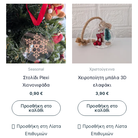
επιλογές
μπορούν
να
επιλεγούν
στη
σελίδα
του
προϊόντος
Seasonal
Χριστούγεννα
Στολίδι Plexi
Χειροποίητη μπάλα 3D
Χιονονιφάδα
ελαφάκι
0,90
€
3,90
€
Προσθήκη στο
Προσθήκη στο
καλάθι
καλάθι
Προσθήκη στη Λίστα
Προσθήκη στη Λίστα
Επιθυμιών
Επιθυμιών