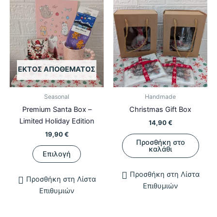
ΕΚΤΌΣ ΑΠΟΘΈΜΑΤΟΣ
Seasonal
Handmade
Premium Santa Box –
Christmas Gift Box
Limited Holiday Edition
14,90
€
19,90
€
Προσθήκη στο
Αυτό
καλάθι
Επιλογή
το
προϊόν
Προσθήκη στη Λίστα
Προσθήκη στη Λίστα
έχει
Επιθυμιών
Επιθυμιών
πολλαπλές
παραλλαγές.
Οι