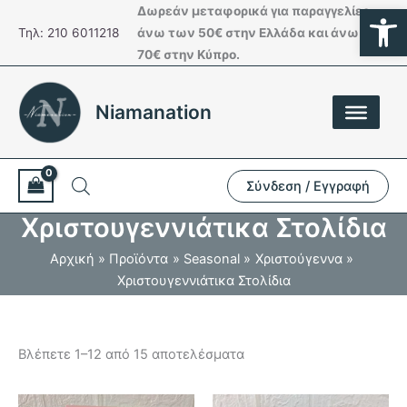
Ανοίξτε
Μετάβαση
Δωρεάν μεταφορικά για παραγγελίες
στο
Τηλ: 210 6011218
άνω των 50€ στην Ελλάδα και άνω των
περιεχόμενο
70€ στην Κύπρο.
Niamanation
Σύνδεση / Εγγραφή
Χριστουγεννιάτικα Στολίδια
Αρχική
Προϊόντα
Seasonal
Χριστούγεννα
Χριστουγεννιάτικα Στολίδια
Βλέπετε 1–12 από 15 αποτελέσματα