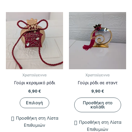
Χριστούγεννα
Χριστούγεννα
Γούρι κεραμικό ρόδι
Γούρι ρόδι σε σταντ
6,90
€
9,90
€
Αυτό
Επιλογή
Προσθήκη στο
το
καλάθι
προϊόν
Προσθήκη στη Λίστα
έχει
Προσθήκη στη Λίστα
Επιθυμιών
πολλαπλές
Επιθυμιών