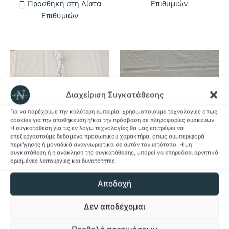
Προσθήκη στη Λίστα
Επιθυμιών
Επιθυμιών
Διαχείριση Συγκατάθεσης
Για να παρέχουμε την καλύτερη εμπειρία, χρησιμοποιούμε τεχνολογίες όπως
cookies για την αποθήκευση ή/και την πρόσβαση σε πληροφορίες συσκευών.
Η συγκατάθεση για τις εν λόγω τεχνολογίες θα μας επιτρέψει να
ΕΚΤΌΣ ΑΠΟΘΈΜΑΤΟΣ
ΕΚΤΌΣ ΑΠΟΘΈΜΑΤΟΣ
επεξεργαστούμε δεδομένα προσωπικού χαρακτήρα, όπως συμπεριφορά
περιήγησης ή μοναδικά αναγνωριστικά σε αυτόν τον ιστότοπο. Η μη
συγκατάθεση ή η ανάκληση της συγκατάθεσης, μπορεί να επηρεάσει αρνητικά
Seasonal
Χριστούγεννα
ορισμένες λειτουργίες και δυνατότητες.
Γούρι Μάτι
Γούρι μάτι με βάση
Αποδοχή
4,90
€
4,90
€
Δεν αποδέχομαι
Διαβάστε
Διαβάστε
περισσότερα
περισσότερα