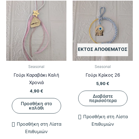
μπορούν
να
επιλεγούν
στη
σελίδα
του
ΕΚΤΌΣ ΑΠΟΘΈΜΑΤΟΣ
προϊόντος
Seasonal
Seasonal
Γούρι Καραβάκι Καλή
Γούρι Κρίκος 26
Χρονιά
5,90
€
4,90
€
Διαβάστε
περισσότερα
Προσθήκη στο
καλάθι
Προσθήκη στη Λίστα
Προσθήκη στη Λίστα
Επιθυμιών
Επιθυμιών