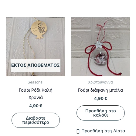
παραλλαγές.
Οι
επιλογές
μπορούν
να
επιλεγούν
στη
σελίδα
του
ΕΚΤΌΣ ΑΠΟΘΈΜΑΤΟΣ
προϊόντος
Seasonal
Χριστούγεννα
Γούρι Ρόδι Καλή
Γούρι διάφανη μπάλα
Χρονιά
4,90
€
4,90
€
Προσθήκη στο
καλάθι
Διαβάστε
περισσότερα
Προσθήκη στη Λίστα