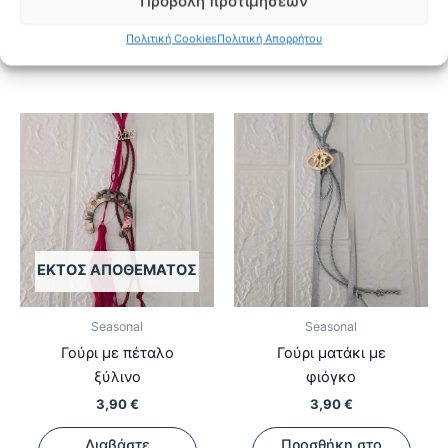
Προβολή προτιμήσεων
Προσθήκη στη Λίστα
Προσθήκη στη Λίστα
Πολιτική Cookies
Πολιτική Απορρήτου
Επιθυμιών
Επιθυμιών
ΕΚΤΌΣ ΑΠΟΘΈΜΑΤΟΣ
Seasonal
Seasonal
Γούρι με πέταλο
Γούρι ματάκι με
ξύλινο
φιόγκο
3,90
€
3,90
€
Διαβάστε
Προσθήκη στο