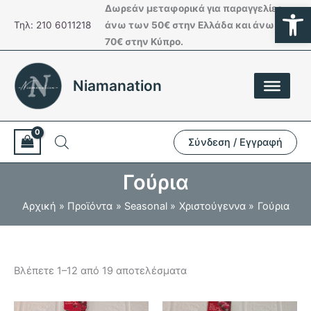
Ανοίξτε
Μετάβαση
Δωρεάν μεταφορικά για παραγγελίες
στο
Τηλ: 210 6011218
άνω των 50€ στην Ελλάδα και άνω των
περιεχόμενο
70€ στην Κύπρο.
Niamanation
Σύνδεση / Εγγραφή
Γούρια
Αρχική
Προϊόντα
Seasonal
Χριστούγεννα
Γούρια
Βλέπετε 1–12 από 19 αποτελέσματα