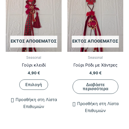
ΕΚΤΌΣ ΑΠΟΘΈΜΑΤΟΣ
ΕΚΤΌΣ ΑΠΟΘΈΜΑΤΟΣ
Seasonal
Seasonal
Γούρι κλειδί
Γούρι Ρόδι με Χάντρες
4,90
€
4,90
€
Αυτό
Επιλογή
Διαβάστε
το
περισσότερα
προϊόν
Προσθήκη στη Λίστα
έχει
Προσθήκη στη Λίστα
Επιθυμιών
πολλαπλές
Επιθυμιών
παραλλαγές.
Οι
επιλογές