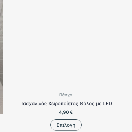
Πάσχα
Πασχαλινός Χειροποίητος Θόλος με LED
4,90
€
Αυτό
Επιλογή
το