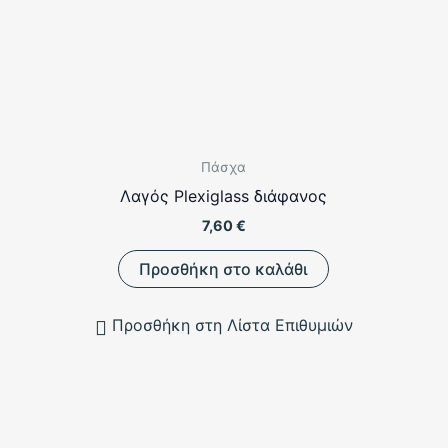
σελίδα
του
προϊόντος
Πάσχα
Λαγός Plexiglass διάφανος
7,60
€
Προσθήκη στο καλάθι
Προσθήκη στη Λίστα Επιθυμιών