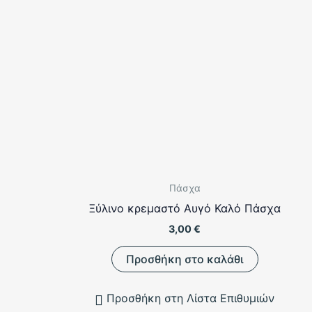
μπορούν
να
επιλεγούν
στη
σελίδα
του
προϊόντος
Πάσχα
Ξύλινο κρεμαστό Αυγό Καλό Πάσχα
3,00
€
Προσθήκη στο καλάθι
Προσθήκη στη Λίστα Επιθυμιών