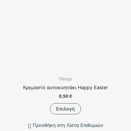
Πάσχα
Κρεμαστό αυτοκινητάκι Happy Easter
0,50
€
Αυτό
Επιλογή
το
προϊόν
Προσθήκη στη Λίστα Επιθυμιών
έχει