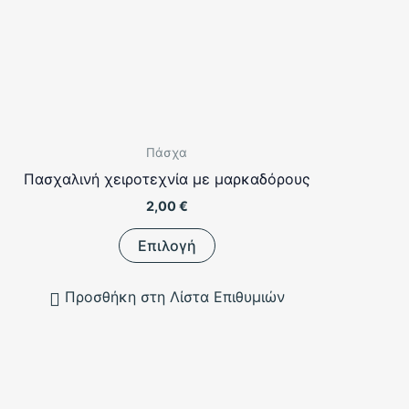
Πάσχα
Πασχαλινή χειροτεχνία με μαρκαδόρους
2,00
€
Αυτό
Επιλογή
το
προϊόν
Προσθήκη στη Λίστα Επιθυμιών
έχει
πολλαπλές
παραλλαγές.
Οι
επιλογές