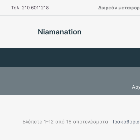
Μετάβαση
Τηλ: 210 6011218
Δωρεάν μεταφορι
στο
περιεχόμενο
Niamanation
Αρ
Βλέπετε 1–12 από 16 αποτελέσματα