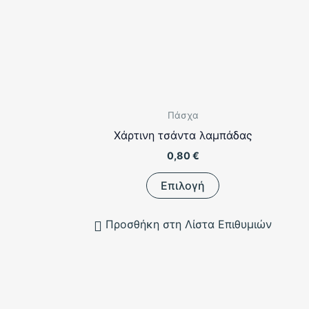
Πάσχα
Χάρτινη τσάντα λαμπάδας
0,80
€
Αυτό
Επιλογή
το
προϊόν
Προσθήκη στη Λίστα Επιθυμιών
έχει
πολλαπλές
παραλλαγές.
Οι
επιλογές