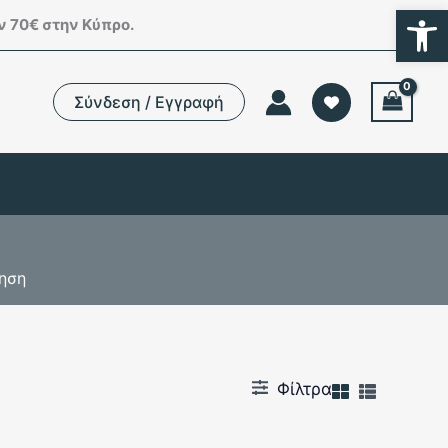
Ανοίξτε
 70€ στην Κύπρο.
Σύνδεση / Εγγραφή
ηση
Φίλτρα