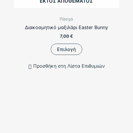
ΕΚΤΌΣ ΑΠΟΘΈΜΑΤΟΣ
Πάσχα
Διακοσμητικό μαξιλάρι Easter Bunny
7,00
€
Αυτό
Επιλογή
το
προϊόν
Προσθήκη στη Λίστα Επιθυμιών
έχει
πολλαπλές
παραλλαγές.
Οι
επιλογές
μπορούν
να
επιλεγούν
στη