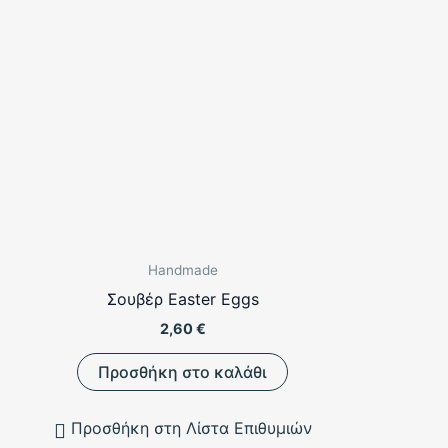
μπορούν
να
επιλεγούν
στη
σελίδα
του
προϊόντος
Handmade
Σουβέρ Easter Eggs
2,60
€
Προσθήκη στο καλάθι
Προσθήκη στη Λίστα Επιθυμιών