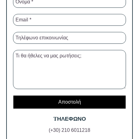
Τ
ΗΛΕΦΩΝΟ
(+30) 210 6011218